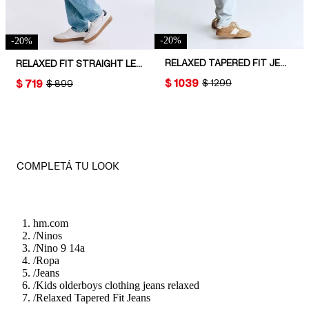
-
20
%
-
20
%
RELAXED TAPERED FIT JEANS
RELAXED FIT STRAIGHT LEG JEANS
PRICE:
$ 1039
PRICE:
$ 719
ORIGINAL PRICE:
$ 1299
ORIGINAL PRICE:
$ 899
COMPLETÁ TU LOOK
hm.com
/
Ninos
/
Nino 9 14a
/
Ropa
/
Jeans
/
Kids olderboys clothing jeans relaxed
/
Relaxed Tapered Fit Jeans