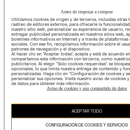
GRUPO H&M
MI CUENTA
HOME
RESPONSABILIDAD
NUESTRAS
Antes de empezar a comprar
SOCIAL
TIENDAS
Utilizamos cookies de origen y de terceros, incluidas otras 
PRENSA
rastreo de editores externos, para ofrecerle la funcionalid
CLICK&COLL
nuestro sitio web, personalizar su experiencia de usuario, rea
RELACIÓN CON
- RETIRO EN
entregar publicidad personalizada en nuestros sitios web, a
INVERSIONISTAS
TIENDA
boletines informativos en Internet y a través de plataformas
sociales. Con ese fin, recopilamos información sobre el usua
POLÍTICA
TÉRMINOS Y
patrones de navegación y el dispositivo.
EMPRESARIAL
CONDICIONE
Al hacer clic en “Aceptar todas”, acepta y está de acuerdo e
compartamos esta información con terceros, como nuestros
AVISO DE
publicitarios. Al elegir “Solo cookies requeridas”, se bloque
PRIVACIDAD
opcionales, lo que limita nuestra entrega de contenido y fu
GIFT CARD
personalizadas. Haga clic en “Configuración de cookies y se
personalizar sus opciones. Visite nuestro aviso de cookies 
AVISO DE
de datos para obtener más información.
COOKIES
Aviso de cookies y uso compartido de datos
ACEPTAR TODO
CONFIGURACIÓN DE COOKIES Y SERVICIOS
Uruguay ($U)