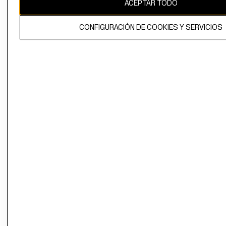
ACEPTAR TODO
CONFIGURACIÓN DE COOKIES Y SERVICIOS
El contenido de esta página web está protegido por copyright y es
propiedad de H&M Hennes & Mauritz AB.