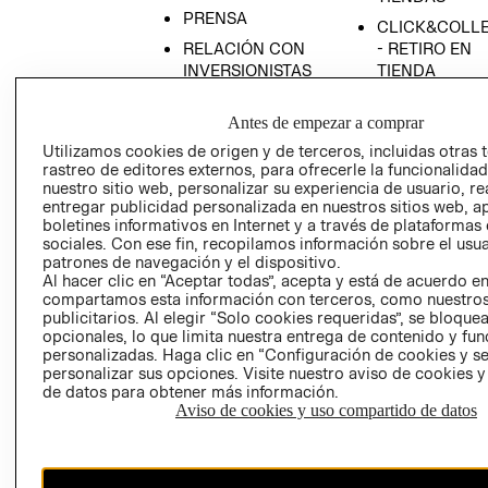
PRENSA
CLICK&COLL
RELACIÓN CON
- RETIRO EN
INVERSIONISTAS
TIENDA
POLÍTICA
TÉRMINOS Y
Antes de empezar a comprar
EMPRESARIAL
CONDICIONE
Utilizamos cookies de origen y de terceros, incluidas otras 
AVISO DE
rastreo de editores externos, para ofrecerle la funcionalid
PRIVACIDAD
nuestro sitio web, personalizar su experiencia de usuario, rea
GIFT CARD
entregar publicidad personalizada en nuestros sitios web, a
boletines informativos en Internet y a través de plataformas
AVISO DE
sociales. Con ese fin, recopilamos información sobre el usua
COOKIES
patrones de navegación y el dispositivo.
Al hacer clic en “Aceptar todas”, acepta y está de acuerdo e
compartamos esta información con terceros, como nuestros
publicitarios. Al elegir “Solo cookies requeridas”, se bloque
opcionales, lo que limita nuestra entrega de contenido y fu
personalizadas. Haga clic en “Configuración de cookies y se
personalizar sus opciones. Visite nuestro aviso de cookies 
de datos para obtener más información.
Uruguay ($U)
Aviso de cookies y uso compartido de datos
CAMBIAR REGIÓN