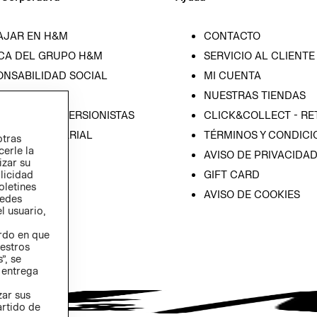
AJAR EN H&M
CONTACTO
CA DEL GRUPO H&M
SERVICIO AL CLIENTE
ONSABILIDAD SOCIAL
MI CUENTA
SA
NUESTRAS TIENDAS
IÓN CON INVERSIONISTAS
CLICK&COLLECT - RE
ICA EMPRESARIAL
TÉRMINOS Y CONDICI
otras
cerle la
AVISO DE PRIVACIDA
izar su
GIFT CARD
blicidad
oletines
AVISO DE COOKIES
redes
l usuario,
erdo en que
estros
”, se
 entrega
zar sus
artido de