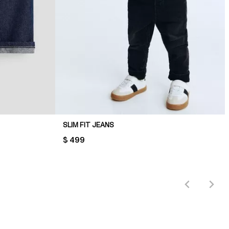
SLIM FIT JEANS
PRICE:
$ 499