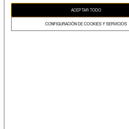
CAMBIAR REGIÓN
ACEPTAR TODO
CONFIGURACIÓN DE COOKIES Y SERVICIOS
El contenido de esta página web está protegido por copyright y es
propiedad de H&M Hennes & Mauritz AB.