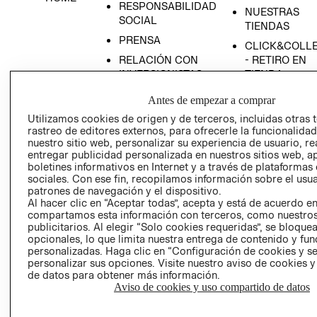
RESPONSABILIDAD
NUESTRAS
SOCIAL
TIENDAS
PRENSA
CLICK&COLL
RELACIÓN CON
- RETIRO EN
INVERSIONISTAS
TIENDA
POLÍTICA
TÉRMINOS Y
Antes de empezar a comprar
EMPRESARIAL
CONDICIONE
Utilizamos cookies de origen y de terceros, incluidas otras 
AVISO DE
rastreo de editores externos, para ofrecerle la funcionalid
PRIVACIDAD
nuestro sitio web, personalizar su experiencia de usuario, rea
entregar publicidad personalizada en nuestros sitios web, a
GIFT CARD
boletines informativos en Internet y a través de plataformas
sociales. Con ese fin, recopilamos información sobre el usua
AVISO DE
patrones de navegación y el dispositivo.
COOKIES
Al hacer clic en “Aceptar todas”, acepta y está de acuerdo e
compartamos esta información con terceros, como nuestros
publicitarios. Al elegir “Solo cookies requeridas”, se bloque
opcionales, lo que limita nuestra entrega de contenido y fu
personalizadas. Haga clic en “Configuración de cookies y se
personalizar sus opciones. Visite nuestro aviso de cookies 
de datos para obtener más información.
Aviso de cookies y uso compartido de datos
Uruguay ($U)