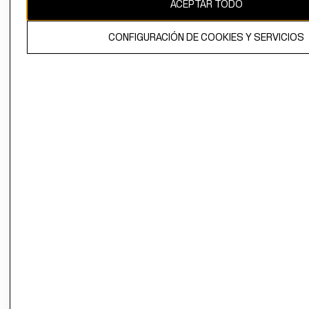
ACEPTAR TODO
CONFIGURACIÓN DE COOKIES Y SERVICIOS
El contenido de esta página web está protegido por copyright y es
propiedad de H&M Hennes & Mauritz AB.