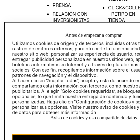
PRENSA
CLICK&COLL
RELACIÓN CON
- RETIRO EN
INVERSIONISTAS
TIENDA
POLÍTICA
TÉRMINOS Y
Antes de empezar a comprar
EMPRESARIAL
CONDICIONE
Utilizamos cookies de origen y de terceros, incluidas otras 
AVISO DE
rastreo de editores externos, para ofrecerle la funcionalid
PRIVACIDAD
nuestro sitio web, personalizar su experiencia de usuario, rea
GIFT CARD
entregar publicidad personalizada en nuestros sitios web, a
boletines informativos en Internet y a través de plataformas
AVISO DE
sociales. Con ese fin, recopilamos información sobre el usua
COOKIES
patrones de navegación y el dispositivo.
Al hacer clic en “Aceptar todas”, acepta y está de acuerdo e
compartamos esta información con terceros, como nuestros
publicitarios. Al elegir “Solo cookies requeridas”, se bloque
opcionales, lo que limita nuestra entrega de contenido y fu
personalizadas. Haga clic en “Configuración de cookies y se
personalizar sus opciones. Visite nuestro aviso de cookies 
de datos para obtener más información.
Uruguay ($U)
Aviso de cookies y uso compartido de datos
CAMBIAR REGIÓN