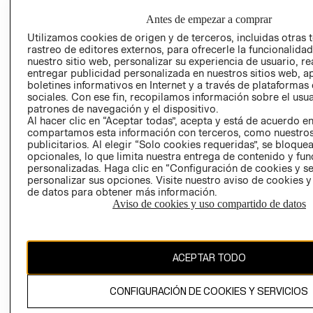
HOME
RESPONSABILIDAD
NUESTRAS
Antes de empezar a comprar
SOCIAL
TIENDAS
Utilizamos cookies de origen y de terceros, incluidas otras 
PRENSA
CLICK&COLL
rastreo de editores externos, para ofrecerle la funcionalid
nuestro sitio web, personalizar su experiencia de usuario, rea
RELACIÓN CON
- RETIRO EN
entregar publicidad personalizada en nuestros sitios web, a
INVERSIONISTAS
TIENDA
boletines informativos en Internet y a través de plataformas
POLÍTICA
TÉRMINOS Y
sociales. Con ese fin, recopilamos información sobre el usua
patrones de navegación y el dispositivo.
EMPRESARIAL
CONDICIONE
Al hacer clic en “Aceptar todas”, acepta y está de acuerdo e
AVISO DE
compartamos esta información con terceros, como nuestros
PRIVACIDAD
publicitarios. Al elegir “Solo cookies requeridas”, se bloque
opcionales, lo que limita nuestra entrega de contenido y fu
GIFT CARD
personalizadas. Haga clic en “Configuración de cookies y se
personalizar sus opciones. Visite nuestro aviso de cookies 
AVISO DE
de datos para obtener más información.
COOKIES
Aviso de cookies y uso compartido de datos
ACEPTAR TODO
CONFIGURACIÓN DE COOKIES Y SERVICIOS
Uruguay ($U)