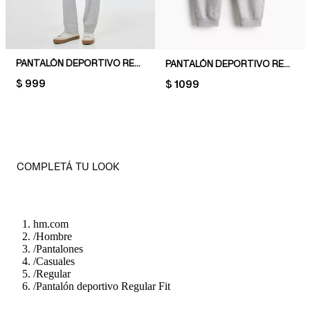
PANTALÓN DEPORTIVO REGULAR FIT
PANTALÓN DEPORTIVO REGULAR FIT
PRICE:
$ 999
PRICE:
$ 1099
COMPLETÁ TU LOOK
hm.com
/
Hombre
/
Pantalones
/
Casuales
/
Regular
/
Pantalón deportivo Regular Fit