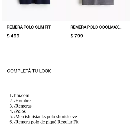
REMERA POLO SLIM FIT
REMERA POLO COOLMAX® SLIM FIT
PRICE:
$ 499
PRICE:
$ 799
COMPLETÁ TU LOOK
hm.com
/
Hombre
/
Remeras
/
Polos
/
Men tshirtstanks polo shortsleeve
/
Remera polo de piqué Regular Fit