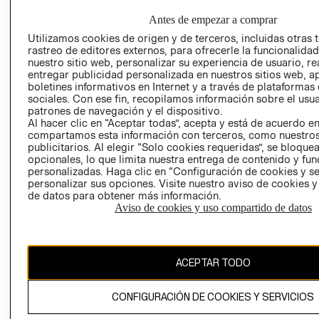
HOME
RESPONSABILIDAD
NUESTRAS
Antes de empezar a comprar
SOCIAL
TIENDAS
Utilizamos cookies de origen y de terceros, incluidas otras 
PRENSA
CLICK&COLL
rastreo de editores externos, para ofrecerle la funcionalid
nuestro sitio web, personalizar su experiencia de usuario, rea
RELACIÓN CON
- RETIRO EN
entregar publicidad personalizada en nuestros sitios web, a
INVERSIONISTAS
TIENDA
boletines informativos en Internet y a través de plataformas
POLÍTICA
TÉRMINOS Y
sociales. Con ese fin, recopilamos información sobre el usua
patrones de navegación y el dispositivo.
EMPRESARIAL
CONDICIONE
Al hacer clic en “Aceptar todas”, acepta y está de acuerdo e
AVISO DE
compartamos esta información con terceros, como nuestros
PRIVACIDAD
publicitarios. Al elegir “Solo cookies requeridas”, se bloque
opcionales, lo que limita nuestra entrega de contenido y fu
GIFT CARD
personalizadas. Haga clic en “Configuración de cookies y se
personalizar sus opciones. Visite nuestro aviso de cookies 
AVISO DE
de datos para obtener más información.
COOKIES
Aviso de cookies y uso compartido de datos
ACEPTAR TODO
CONFIGURACIÓN DE COOKIES Y SERVICIOS
Uruguay ($U)