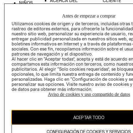
ACERCA DEL
CLIENTE
NIÑOS
GRUPO H&M
MI CUENTA
HOME
RESPONSABILIDAD
Antes de empezar a comprar
NUESTRAS
SOCIAL
TIENDAS
Utilizamos cookies de origen y de terceros, incluidas otras 
rastreo de editores externos, para ofrecerle la funcionalid
PRENSA
CLICK&COLL
nuestro sitio web, personalizar su experiencia de usuario, rea
RELACIÓN CON
- RETIRO EN
entregar publicidad personalizada en nuestros sitios web, a
INVERSIONISTAS
TIENDA
boletines informativos en Internet y a través de plataformas
sociales. Con ese fin, recopilamos información sobre el usua
POLÍTICA
TÉRMINOS Y
patrones de navegación y el dispositivo.
EMPRESARIAL
CONDICIONE
Al hacer clic en “Aceptar todas”, acepta y está de acuerdo e
compartamos esta información con terceros, como nuestros
AVISO DE
publicitarios. Al elegir “Solo cookies requeridas”, se bloque
PRIVACIDAD
opcionales, lo que limita nuestra entrega de contenido y fu
personalizadas. Haga clic en “Configuración de cookies y se
GIFT CARD
personalizar sus opciones. Visite nuestro aviso de cookies 
AVISO DE
de datos para obtener más información.
COOKIES
Aviso de cookies y uso compartido de datos
ACEPTAR TODO
CONFIGURACIÓN DE COOKIES Y SERVICIOS