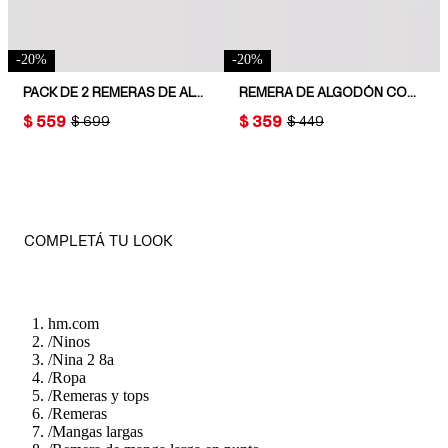
-
20
%
-
20
%
PACK DE 2 REMERAS DE ALGODÓN ACANALADO
REMERA DE ALGODÓN CON DETALLE BORDADO
PRICE:
$ 559
PRICE:
$ 359
ORIGINAL PRICE:
$ 699
ORIGINAL PRICE:
$ 449
COMPLETÁ TU LOOK
hm.com
/
Ninos
/
Nina 2 8a
/
Ropa
/
Remeras y tops
/
Remeras
/
Mangas largas