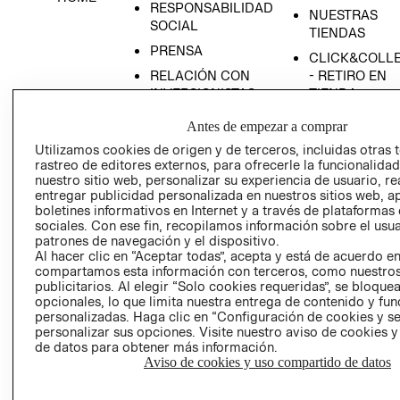
RESPONSABILIDAD
NUESTRAS
SOCIAL
TIENDAS
PRENSA
CLICK&COLL
RELACIÓN CON
- RETIRO EN
INVERSIONISTAS
TIENDA
POLÍTICA
TÉRMINOS Y
Antes de empezar a comprar
EMPRESARIAL
CONDICIONE
Utilizamos cookies de origen y de terceros, incluidas otras 
AVISO DE
rastreo de editores externos, para ofrecerle la funcionalid
PRIVACIDAD
nuestro sitio web, personalizar su experiencia de usuario, rea
entregar publicidad personalizada en nuestros sitios web, a
GIFT CARD
boletines informativos en Internet y a través de plataformas
sociales. Con ese fin, recopilamos información sobre el usua
AVISO DE
patrones de navegación y el dispositivo.
COOKIES
Al hacer clic en “Aceptar todas”, acepta y está de acuerdo e
compartamos esta información con terceros, como nuestros
publicitarios. Al elegir “Solo cookies requeridas”, se bloque
opcionales, lo que limita nuestra entrega de contenido y fu
personalizadas. Haga clic en “Configuración de cookies y se
personalizar sus opciones. Visite nuestro aviso de cookies 
de datos para obtener más información.
Aviso de cookies y uso compartido de datos
Uruguay ($U)