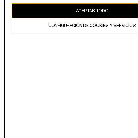
CAMBIAR REGIÓN
ACEPTAR TODO
CONFIGURACIÓN DE COOKIES Y SERVICIOS
El contenido de esta página web está protegido por copyright y es
propiedad de H&M Hennes & Mauritz AB.