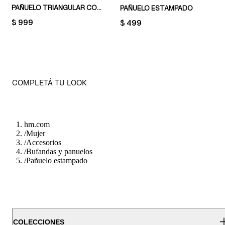
PAÑUELO TRIANGULAR CON RIBETE DE ENCAJE
PAÑUELO ESTAMPADO
PRICE:
$ 999
PRICE:
$ 499
COMPLETÁ TU LOOK
hm.com
/
Mujer
/
Accesorios
/
Bufandas y panuelos
/
Pañuelo estampado
COLECCIONES