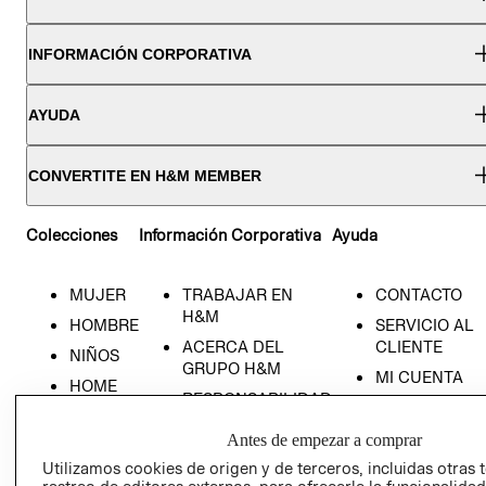
INFORMACIÓN CORPORATIVA
AYUDA
CONVERTITE EN H&M MEMBER
Colecciones
Información Corporativa
Ayuda
MUJER
TRABAJAR EN
CONTACTO
H&M
HOMBRE
SERVICIO AL
ACERCA DEL
CLIENTE
NIÑOS
GRUPO H&M
MI CUENTA
HOME
RESPONSABILIDAD
NUESTRAS
SOCIAL
TIENDAS
Antes de empezar a comprar
PRENSA
CLICK&COLL
Utilizamos cookies de origen y de terceros, incluidas otras 
RELACIÓN CON
- RETIRO EN