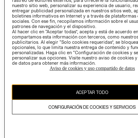
rastreo de editores externos, para ofrecerle la funcionalid
INVERSIONISTAS
TIENDA
nuestro sitio web, personalizar su experiencia de usuario, rea
entregar publicidad personalizada en nuestros sitios web, a
POLÍTICA
TÉRMINOS Y
boletines informativos en Internet y a través de plataformas
EMPRESARIAL
CONDICIONE
sociales. Con ese fin, recopilamos información sobre el usua
patrones de navegación y el dispositivo.
AVISO DE
Al hacer clic en “Aceptar todas”, acepta y está de acuerdo e
PRIVACIDAD
compartamos esta información con terceros, como nuestros
publicitarios. Al elegir “Solo cookies requeridas”, se bloque
GIFT CARD
opcionales, lo que limita nuestra entrega de contenido y fu
AVISO DE
personalizadas. Haga clic en “Configuración de cookies y se
COOKIES
personalizar sus opciones. Visite nuestro aviso de cookies 
de datos para obtener más información.
Aviso de cookies y uso compartido de datos
ACEPTAR TODO
Uruguay ($U)
CONFIGURACIÓN DE COOKIES Y SERVICIOS
CAMBIAR REGIÓN