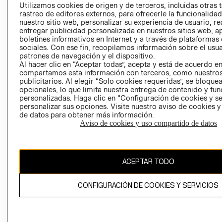
PRENSA
Utilizamos cookies de origen y de terceros, incluidas otras 
CLICK&COLL
rastreo de editores externos, para ofrecerle la funcionalid
RELACIÓN CON
- RETIRO EN
nuestro sitio web, personalizar su experiencia de usuario, rea
INVERSIONISTAS
TIENDA
entregar publicidad personalizada en nuestros sitios web, a
boletines informativos en Internet y a través de plataformas
POLÍTICA
TÉRMINOS Y
sociales. Con ese fin, recopilamos información sobre el usua
EMPRESARIAL
CONDICIONE
patrones de navegación y el dispositivo.
AVISO DE
Al hacer clic en “Aceptar todas”, acepta y está de acuerdo e
compartamos esta información con terceros, como nuestros
PRIVACIDAD
publicitarios. Al elegir “Solo cookies requeridas”, se bloque
GIFT CARD
opcionales, lo que limita nuestra entrega de contenido y fu
personalizadas. Haga clic en “Configuración de cookies y se
AVISO DE
personalizar sus opciones. Visite nuestro aviso de cookies 
COOKIES
de datos para obtener más información.
Aviso de cookies y uso compartido de datos
ACEPTAR TODO
Uruguay ($U)
CONFIGURACIÓN DE COOKIES Y SERVICIOS
CAMBIAR REGIÓN