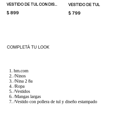
VESTIDO DE TUL CON DISEÑO DECORATIVO
VESTIDO DE TUL
PRICE:
$ 899
PRICE:
$ 799
COMPLETÁ TU LOOK
hm.com
/
Ninos
/
Nina 2 8a
/
Ropa
/
Vestidos
/
Mangas largas
/
Vestido con pollera de tul y diseño estampado