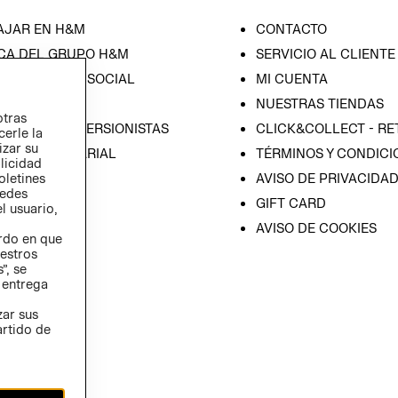
AJAR EN H&M
CONTACTO
CA DEL GRUPO H&M
SERVICIO AL CLIENTE
ONSABILIDAD SOCIAL
MI CUENTA
SA
NUESTRAS TIENDAS
otras
IÓN CON INVERSIONISTAS
CLICK&COLLECT - RE
cerle la
izar su
ICA EMPRESARIAL
TÉRMINOS Y CONDICI
blicidad
AVISO DE PRIVACIDA
oletines
redes
GIFT CARD
l usuario,
AVISO DE COOKIES
erdo en que
estros
”, se
 entrega
zar sus
artido de