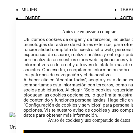
MUJER
TRAB
HOMBRE
ACER
NIÑOS
RESP
Antes de empezar a comprar
HOME
PREN
Utilizamos cookies de origen y de terceros, incluidas 
RELAC
tecnologías de rastreo de editores externos, para ofre
funcionalidad completa de nuestro sitio web, personal
POLÍT
experiencia de usuario, realizar análisis y entregar pu
personalizada en nuestros sitios web, aplicaciones y b
informativos en Internet y a través de plataformas de 
sociales. Con ese fin, recopilamos información sobre e
los patrones de navegación y el dispositivo.
Al hacer clic en “Aceptar todas”, acepta y está de acu
compartamos esta información con terceros, como nu
socios publicitarios. Al elegir “Solo cookies requeridas
bloquean las cookies opcionales, lo que limita nuestra
de contenido y funciones personalizadas. Haga clic en
“Configuración de cookies y servicios” para personali
opciones. Visite nuestro aviso de cookies y uso comp
datos para obtener más información.
Aviso de cookies y uso compartido de datos
Uruguay ($U)