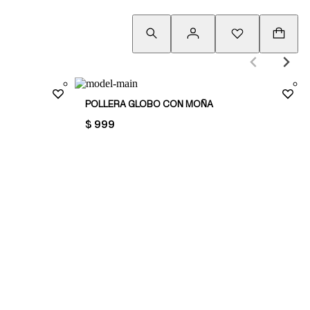
POLLERA GLOBO CON MOÑA
PRICE:
$ 999