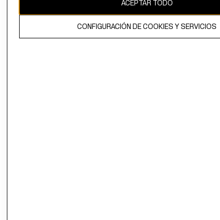
ACEPTAR TODO
CONFIGURACIÓN DE COOKIES Y SERVICIOS
El contenido de esta página web está protegido por copyright y es
propiedad de H&M Hennes & Mauritz AB.