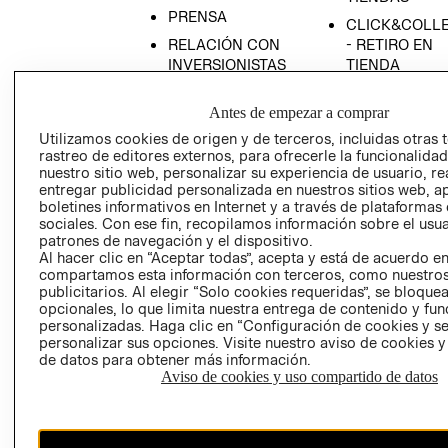
PRENSA
CLICK&COLL
RELACIÓN CON
- RETIRO EN
INVERSIONISTAS
TIENDA
POLÍTICA
TÉRMINOS Y
Antes de empezar a comprar
EMPRESARIAL
CONDICIONE
Utilizamos cookies de origen y de terceros, incluidas otras 
AVISO DE
rastreo de editores externos, para ofrecerle la funcionalid
PRIVACIDAD
nuestro sitio web, personalizar su experiencia de usuario, rea
GIFT CARD
entregar publicidad personalizada en nuestros sitios web, a
boletines informativos en Internet y a través de plataformas
AVISO DE
sociales. Con ese fin, recopilamos información sobre el usua
COOKIES
patrones de navegación y el dispositivo.
Al hacer clic en “Aceptar todas”, acepta y está de acuerdo e
compartamos esta información con terceros, como nuestros
publicitarios. Al elegir “Solo cookies requeridas”, se bloque
opcionales, lo que limita nuestra entrega de contenido y fu
personalizadas. Haga clic en “Configuración de cookies y se
personalizar sus opciones. Visite nuestro aviso de cookies 
de datos para obtener más información.
Uruguay ($U)
Aviso de cookies y uso compartido de datos
CAMBIAR REGIÓN