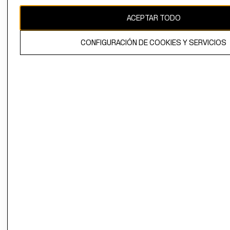
CAMBIAR REGIÓN
ACEPTAR TODO
CONFIGURACIÓN DE COOKIES Y SERVICIOS
El contenido de esta página web está protegido por copyright y es
propiedad de H&M Hennes & Mauritz AB.