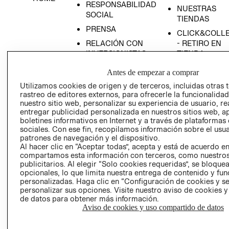
RESPONSABILIDAD
NUESTRAS
SOCIAL
TIENDAS
PRENSA
CLICK&COLL
RELACIÓN CON
- RETIRO EN
INVERSIONISTAS
TIENDA
POLÍTICA
TÉRMINOS Y
Antes de empezar a comprar
EMPRESARIAL
CONDICIONE
Utilizamos cookies de origen y de terceros, incluidas otras 
AVISO DE
rastreo de editores externos, para ofrecerle la funcionalid
PRIVACIDAD
nuestro sitio web, personalizar su experiencia de usuario, rea
entregar publicidad personalizada en nuestros sitios web, a
GIFT CARD
boletines informativos en Internet y a través de plataformas
sociales. Con ese fin, recopilamos información sobre el usua
AVISO DE
patrones de navegación y el dispositivo.
COOKIES
Al hacer clic en “Aceptar todas”, acepta y está de acuerdo e
compartamos esta información con terceros, como nuestros
publicitarios. Al elegir “Solo cookies requeridas”, se bloque
opcionales, lo que limita nuestra entrega de contenido y fu
personalizadas. Haga clic en “Configuración de cookies y se
personalizar sus opciones. Visite nuestro aviso de cookies 
de datos para obtener más información.
Aviso de cookies y uso compartido de datos
Uruguay ($U)