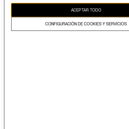
CAMBIAR REGIÓN
ACEPTAR TODO
CONFIGURACIÓN DE COOKIES Y SERVICIOS
El contenido de esta página web está protegido por copyright y es
propiedad de H&M Hennes & Mauritz AB.