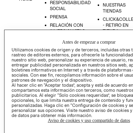
RESPONSABILIDAD
NUESTRAS
SOCIAL
TIENDAS
PRENSA
CLICK&COLL
RELACIÓN CON
- RETIRO EN
INVERSIONISTAS
TIENDA
POLÍTICA
TÉRMINOS Y
Antes de empezar a comprar
EMPRESARIAL
CONDICIONE
Utilizamos cookies de origen y de terceros, incluidas otras 
AVISO DE
rastreo de editores externos, para ofrecerle la funcionalid
PRIVACIDAD
nuestro sitio web, personalizar su experiencia de usuario, rea
entregar publicidad personalizada en nuestros sitios web, a
GIFT CARD
boletines informativos en Internet y a través de plataformas
sociales. Con ese fin, recopilamos información sobre el usua
AVISO DE
patrones de navegación y el dispositivo.
COOKIES
Al hacer clic en “Aceptar todas”, acepta y está de acuerdo e
compartamos esta información con terceros, como nuestros
publicitarios. Al elegir “Solo cookies requeridas”, se bloque
opcionales, lo que limita nuestra entrega de contenido y fu
personalizadas. Haga clic en “Configuración de cookies y se
personalizar sus opciones. Visite nuestro aviso de cookies 
de datos para obtener más información.
Aviso de cookies y uso compartido de datos
Uruguay ($U)