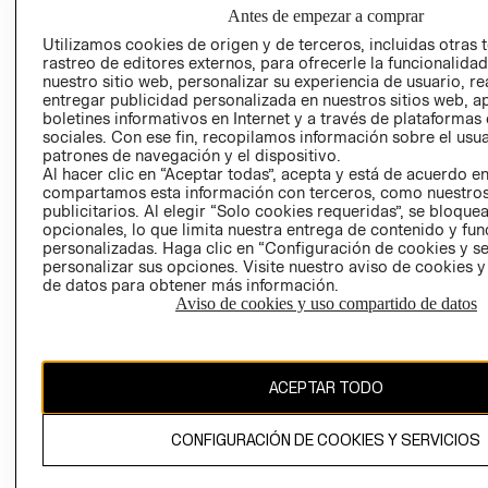
NUESTRAS
Antes de empezar a comprar
SOCIAL
TIENDAS
Utilizamos cookies de origen y de terceros, incluidas otras 
PRENSA
CLICK&COLL
rastreo de editores externos, para ofrecerle la funcionalid
RELACIÓN CON
- RETIRO EN
nuestro sitio web, personalizar su experiencia de usuario, rea
entregar publicidad personalizada en nuestros sitios web, a
INVERSIONISTAS
TIENDA
boletines informativos en Internet y a través de plataformas
POLÍTICA
TÉRMINOS Y
sociales. Con ese fin, recopilamos información sobre el usua
EMPRESARIAL
CONDICIONE
patrones de navegación y el dispositivo.
Al hacer clic en “Aceptar todas”, acepta y está de acuerdo e
AVISO DE
compartamos esta información con terceros, como nuestros
PRIVACIDAD
publicitarios. Al elegir “Solo cookies requeridas”, se bloque
opcionales, lo que limita nuestra entrega de contenido y fu
GIFT CARD
personalizadas. Haga clic en “Configuración de cookies y se
AVISO DE
personalizar sus opciones. Visite nuestro aviso de cookies 
de datos para obtener más información.
COOKIES
Aviso de cookies y uso compartido de datos
ACEPTAR TODO
Uruguay ($U)
CONFIGURACIÓN DE COOKIES Y SERVICIOS
CAMBIAR REGIÓN