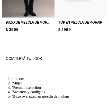
BUZO DE MEZCLA DE MOHAIR CON RIBETE DE ENCAJE
TOP EN MEZCLA DE MOHAIR
PRICE:
$ 3999
PRICE:
$ 2999
COMPLETÁ TU LOOK
hm.com
/
Mujer
/
Premium selection
/
Sweaters y cardigans
/
Buzo oversized en mezcla de mohair