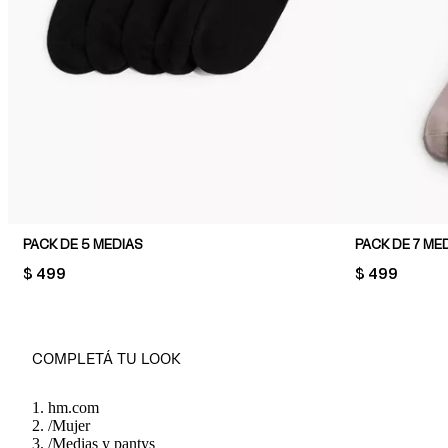
PACK DE 5 MEDIAS
PACK DE 7 ME
PRICE:
$ 499
PRICE:
$ 499
COMPLETÁ TU LOOK
hm.com
/
Mujer
/
Medias y pantys