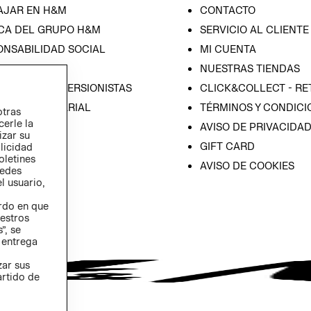
AJAR EN H&M
CONTACTO
CA DEL GRUPO H&M
SERVICIO AL CLIENTE
ONSABILIDAD SOCIAL
MI CUENTA
SA
NUESTRAS TIENDAS
IÓN CON INVERSIONISTAS
CLICK&COLLECT - RE
ICA EMPRESARIAL
TÉRMINOS Y CONDICI
otras
cerle la
AVISO DE PRIVACIDA
izar su
GIFT CARD
blicidad
oletines
AVISO DE COOKIES
redes
l usuario,
erdo en que
estros
”, se
 entrega
zar sus
artido de