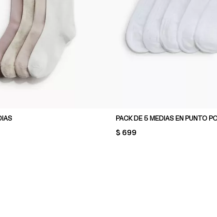
DIAS
PACK DE 5 MEDIAS EN PUNTO P
PRICE:
$ 699