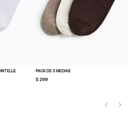
OINTELLE
PACK DE 3 MEDIAS
PRICE:
$ 299