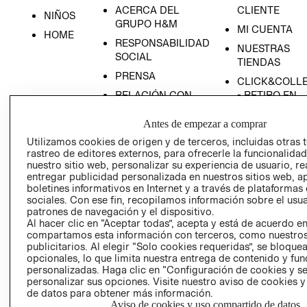
ACERCA DEL
CLIENTE
NIÑOS
GRUPO H&M
MI CUENTA
HOME
RESPONSABILIDAD
NUESTRAS
SOCIAL
TIENDAS
PRENSA
CLICK&COLL
RELACIÓN CON
- RETIRO EN
INVERSIONISTAS
TIENDA
Antes de empezar a comprar
POLÍTICA
TÉRMINOS Y
Utilizamos cookies de origen y de terceros, incluidas otras 
EMPRESARIAL
CONDICIONE
rastreo de editores externos, para ofrecerle la funcionalid
AVISO DE
nuestro sitio web, personalizar su experiencia de usuario, rea
PRIVACIDAD
entregar publicidad personalizada en nuestros sitios web, a
boletines informativos en Internet y a través de plataformas
GIFT CARD
sociales. Con ese fin, recopilamos información sobre el usua
patrones de navegación y el dispositivo.
AVISO DE
Al hacer clic en “Aceptar todas”, acepta y está de acuerdo e
COOKIES
compartamos esta información con terceros, como nuestros
publicitarios. Al elegir “Solo cookies requeridas”, se bloque
opcionales, lo que limita nuestra entrega de contenido y fu
personalizadas. Haga clic en “Configuración de cookies y se
personalizar sus opciones. Visite nuestro aviso de cookies 
de datos para obtener más información.
Aviso de cookies y uso compartido de datos