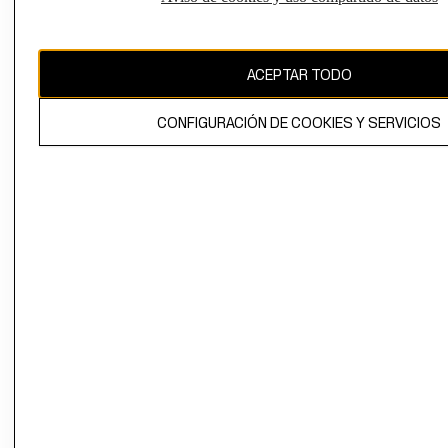
Uruguay ($U)
CAMBIAR REGIÓN
ACEPTAR TODO
CONFIGURACIÓN DE COOKIES Y SERVICIOS
El contenido de esta página web está protegido por copyright y es
propiedad de H&M Hennes & Mauritz AB.