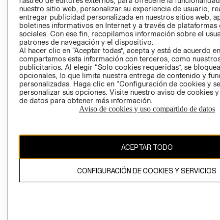
rastreo de editores externos, para ofrecerle la funcionalid
INVERSIONISTAS
TIENDA
nuestro sitio web, personalizar su experiencia de usuario, rea
entregar publicidad personalizada en nuestros sitios web, a
POLÍTICA
TÉRMINOS Y
boletines informativos en Internet y a través de plataformas
EMPRESARIAL
CONDICIONE
sociales. Con ese fin, recopilamos información sobre el usua
patrones de navegación y el dispositivo.
AVISO DE
Al hacer clic en “Aceptar todas”, acepta y está de acuerdo e
PRIVACIDAD
compartamos esta información con terceros, como nuestros
publicitarios. Al elegir “Solo cookies requeridas”, se bloque
GIFT CARD
opcionales, lo que limita nuestra entrega de contenido y fu
AVISO DE
personalizadas. Haga clic en “Configuración de cookies y se
COOKIES
personalizar sus opciones. Visite nuestro aviso de cookies 
de datos para obtener más información.
Aviso de cookies y uso compartido de datos
ACEPTAR TODO
Uruguay ($U)
CONFIGURACIÓN DE COOKIES Y SERVICIOS
CAMBIAR REGIÓN