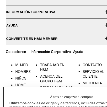
INFORMACIÓN CORPORATIVA
AYUDA
CONVERTITE EN H&M MEMBER
Colecciones
Información Corporativa
Ayuda
MUJER
TRABAJAR EN
CONTACTO
H&M
HOMBRE
SERVICIO AL
ACERCA DEL
CLIENTE
NIÑOS
GRUPO H&M
MI CUENTA
HOME
RESPONSABILIDAD
NUESTRAS
SOCIAL
TIENDAS
Antes de empezar a comprar
PRENSA
CLICK&COLL
Utilizamos cookies de origen y de terceros, incluidas otras 
RELACIÓN CON
- RETIRO EN