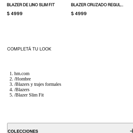
BLAZER DE LINO SLIM FIT
BLAZER CRUZADO REGULAR FIT
PRICE:
$ 4999
PRICE:
$ 4999
COMPLETÁ TU LOOK
hm.com
/
Hombre
/
Blazers y trajes formales
/
Blazers
/
Blazer Slim Fit
COLECCIONES