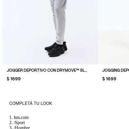
JOGGER DEPORTIVO CON DRYMOVE™ SLIM FIT
PRICE:
$ 1699
PRICE:
$ 1699
COMPLETÁ TU LOOK
hm.com
/
Sport
/
Hombre