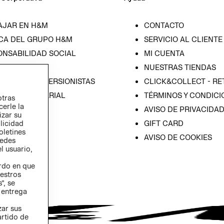
AJAR EN H&M
CONTACTO
CA DEL GRUPO H&M
SERVICIO AL CLIENTE
ONSABILIDAD SOCIAL
MI CUENTA
SA
NUESTRAS TIENDAS
IÓN CON INVERSIONISTAS
CLICK&COLLECT - RE
ICA EMPRESARIAL
TÉRMINOS Y CONDICI
otras
cerle la
AVISO DE PRIVACIDA
izar su
GIFT CARD
blicidad
oletines
AVISO DE COOKIES
redes
l usuario,
erdo en que
estros
”, se
 entrega
zar sus
artido de