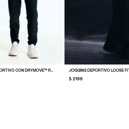
JOGGING DEPORTIVO CON DRYMOVE™ REGULAR FIT
JOGGING DEPORTIVO LOOSE FI
PRICE:
$ 2199