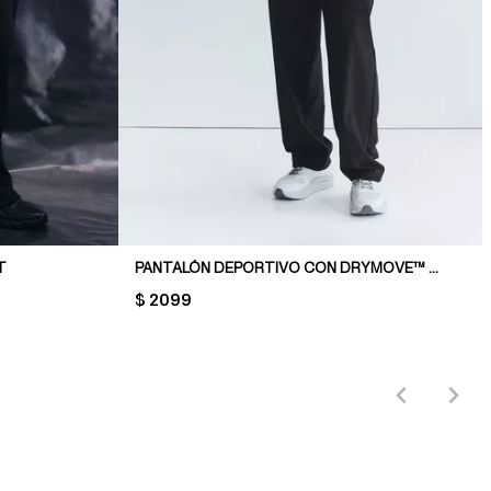
T
PANTALÓN DEPORTIVO CON DRYMOVE™ REGULAR FIT
PRICE:
$ 2099