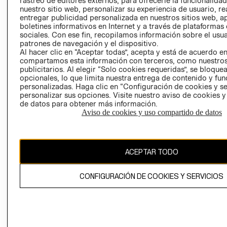
rastreo de editores externos, para ofrecerle la funcionalid
INVERSIONISTAS
TIENDA
nuestro sitio web, personalizar su experiencia de usuario, rea
entregar publicidad personalizada en nuestros sitios web, a
POLÍTICA
TÉRMINOS Y
boletines informativos en Internet y a través de plataformas
EMPRESARIAL
CONDICIONE
sociales. Con ese fin, recopilamos información sobre el usua
patrones de navegación y el dispositivo.
AVISO DE
Al hacer clic en “Aceptar todas”, acepta y está de acuerdo e
PRIVACIDAD
compartamos esta información con terceros, como nuestros
publicitarios. Al elegir “Solo cookies requeridas”, se bloque
GIFT CARD
opcionales, lo que limita nuestra entrega de contenido y fu
AVISO DE
personalizadas. Haga clic en “Configuración de cookies y se
COOKIES
personalizar sus opciones. Visite nuestro aviso de cookies 
de datos para obtener más información.
Aviso de cookies y uso compartido de datos
ACEPTAR TODO
Uruguay ($U)
CONFIGURACIÓN DE COOKIES Y SERVICIOS
CAMBIAR REGIÓN