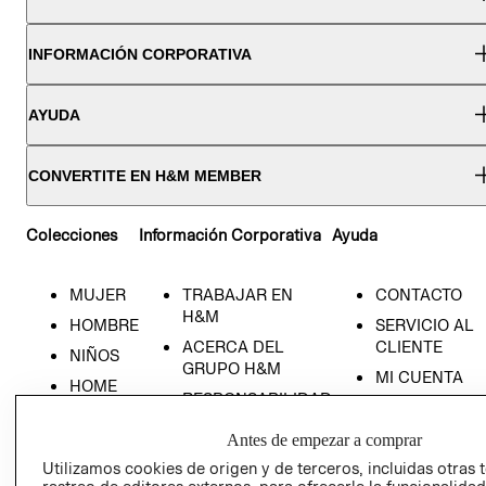
INFORMACIÓN CORPORATIVA
AYUDA
CONVERTITE EN H&M MEMBER
Colecciones
Información Corporativa
Ayuda
MUJER
TRABAJAR EN
CONTACTO
H&M
HOMBRE
SERVICIO AL
ACERCA DEL
CLIENTE
NIÑOS
GRUPO H&M
MI CUENTA
HOME
RESPONSABILIDAD
NUESTRAS
SOCIAL
TIENDAS
Antes de empezar a comprar
PRENSA
CLICK&COLL
Utilizamos cookies de origen y de terceros, incluidas otras 
RELACIÓN CON
- RETIRO EN