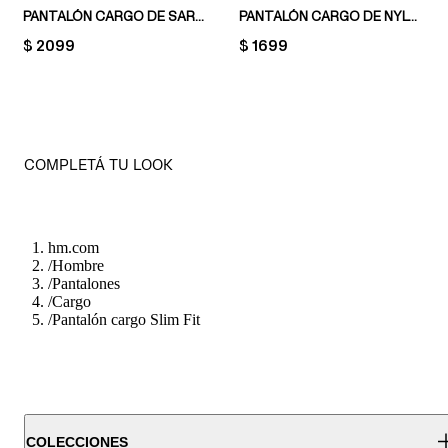
PANTALÓN CARGO DE SARGA REGULAR FIT
PANTALÓN CARGO DE NYLON REGULAR FIT
PRICE:
$ 2099
PRICE:
$ 1699
COMPLETÁ TU LOOK
hm.com
/
Hombre
/
Pantalones
/
Cargo
/
Pantalón cargo Slim Fit
COLECCIONES