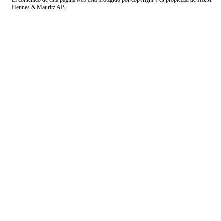
El contenido de esta página web está protegido por copyright y es propiedad de H&M
Hennes & Mauritz AB.