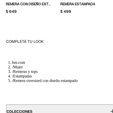
REMERA CON DISEÑO ESTAMPADO
REMERA ESTAMPADA
PRICE:
$ 649
PRICE:
$ 499
COMPLETÁ TU LOOK
hm.com
/
Mujer
/
Remeras y tops
/
Estampadas
/
Remera oversized con diseño estampado
COLECCIONES