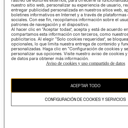
rastreo de editores externos, para ofrecerle la funcionalid
INVERSIONISTAS
TIENDA
nuestro sitio web, personalizar su experiencia de usuario, rea
entregar publicidad personalizada en nuestros sitios web, a
POLÍTICA
TÉRMINOS Y
boletines informativos en Internet y a través de plataformas
EMPRESARIAL
CONDICIONE
sociales. Con ese fin, recopilamos información sobre el usua
patrones de navegación y el dispositivo.
AVISO DE
Al hacer clic en “Aceptar todas”, acepta y está de acuerdo e
PRIVACIDAD
compartamos esta información con terceros, como nuestros
publicitarios. Al elegir “Solo cookies requeridas”, se bloque
GIFT CARD
opcionales, lo que limita nuestra entrega de contenido y fu
AVISO DE
personalizadas. Haga clic en “Configuración de cookies y se
COOKIES
personalizar sus opciones. Visite nuestro aviso de cookies 
de datos para obtener más información.
Aviso de cookies y uso compartido de datos
ACEPTAR TODO
Uruguay ($U)
CONFIGURACIÓN DE COOKIES Y SERVICIOS
CAMBIAR REGIÓN