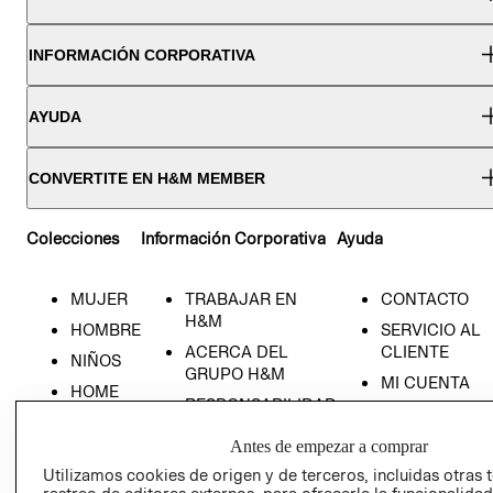
INFORMACIÓN CORPORATIVA
AYUDA
CONVERTITE EN H&M MEMBER
Colecciones
Información Corporativa
Ayuda
MUJER
TRABAJAR EN
CONTACTO
H&M
HOMBRE
SERVICIO AL
ACERCA DEL
CLIENTE
NIÑOS
GRUPO H&M
MI CUENTA
HOME
RESPONSABILIDAD
NUESTRAS
SOCIAL
TIENDAS
Antes de empezar a comprar
PRENSA
CLICK&COLL
Utilizamos cookies de origen y de terceros, incluidas otras 
RELACIÓN CON
- RETIRO EN