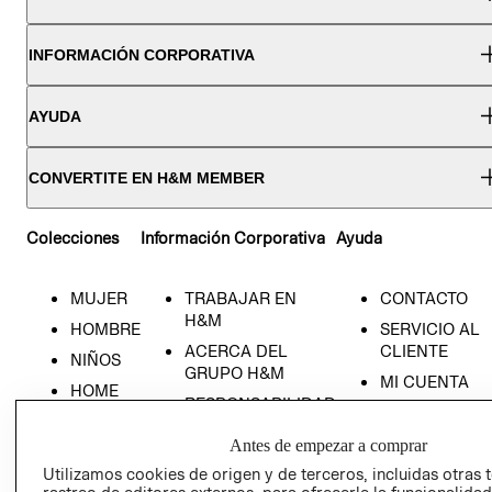
INFORMACIÓN CORPORATIVA
AYUDA
CONVERTITE EN H&M MEMBER
Colecciones
Información Corporativa
Ayuda
MUJER
TRABAJAR EN
CONTACTO
H&M
HOMBRE
SERVICIO AL
ACERCA DEL
CLIENTE
NIÑOS
GRUPO H&M
MI CUENTA
HOME
RESPONSABILIDAD
NUESTRAS
SOCIAL
TIENDAS
Antes de empezar a comprar
PRENSA
CLICK&COLL
Utilizamos cookies de origen y de terceros, incluidas otras 
RELACIÓN CON
- RETIRO EN