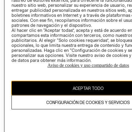
rastreo de editores externos, para ofrecerle la funcionalid
INVERSIONISTAS
TIENDA
nuestro sitio web, personalizar su experiencia de usuario, rea
entregar publicidad personalizada en nuestros sitios web, a
POLÍTICA
TÉRMINOS Y
boletines informativos en Internet y a través de plataformas
EMPRESARIAL
CONDICIONE
sociales. Con ese fin, recopilamos información sobre el usua
patrones de navegación y el dispositivo.
AVISO DE
Al hacer clic en “Aceptar todas”, acepta y está de acuerdo e
PRIVACIDAD
compartamos esta información con terceros, como nuestros
publicitarios. Al elegir “Solo cookies requeridas”, se bloque
GIFT CARD
opcionales, lo que limita nuestra entrega de contenido y fu
AVISO DE
personalizadas. Haga clic en “Configuración de cookies y se
COOKIES
personalizar sus opciones. Visite nuestro aviso de cookies 
de datos para obtener más información.
Aviso de cookies y uso compartido de datos
ACEPTAR TODO
Uruguay ($U)
CONFIGURACIÓN DE COOKIES Y SERVICIOS
CAMBIAR REGIÓN