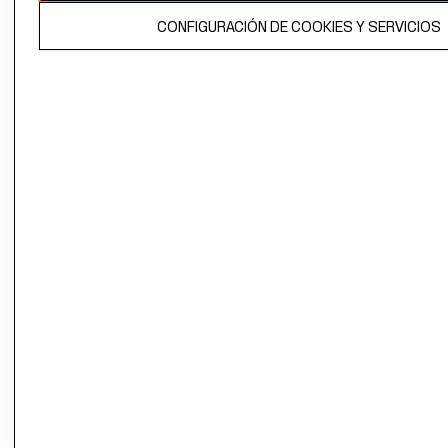
El contenido de esta página web está protegido por copyright y es
CONFIGURACIÓN DE COOKIES Y SERVICIOS
propiedad de H&M Hennes & Mauritz AB.