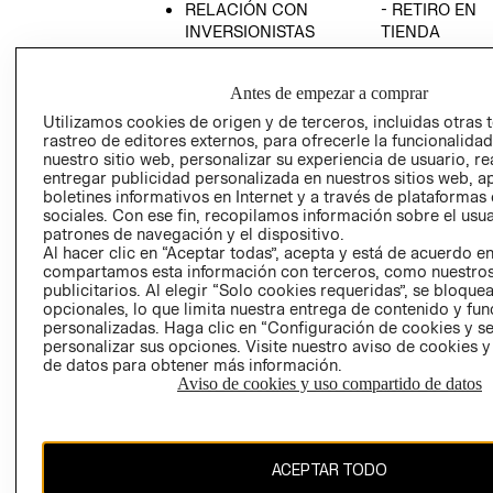
RELACIÓN CON
- RETIRO EN
INVERSIONISTAS
TIENDA
POLÍTICA
TÉRMINOS Y
EMPRESARIAL
CONDICIONE
Antes de empezar a comprar
AVISO DE
Utilizamos cookies de origen y de terceros, incluidas otras 
PRIVACIDAD
rastreo de editores externos, para ofrecerle la funcionalid
nuestro sitio web, personalizar su experiencia de usuario, rea
GIFT CARD
entregar publicidad personalizada en nuestros sitios web, a
boletines informativos en Internet y a través de plataformas
AVISO DE
sociales. Con ese fin, recopilamos información sobre el usua
COOKIES
patrones de navegación y el dispositivo.
Al hacer clic en “Aceptar todas”, acepta y está de acuerdo e
compartamos esta información con terceros, como nuestros
publicitarios. Al elegir “Solo cookies requeridas”, se bloque
opcionales, lo que limita nuestra entrega de contenido y fu
personalizadas. Haga clic en “Configuración de cookies y se
personalizar sus opciones. Visite nuestro aviso de cookies 
de datos para obtener más información.
Uruguay ($U)
Aviso de cookies y uso compartido de datos
CAMBIAR REGIÓN
ACEPTAR TODO