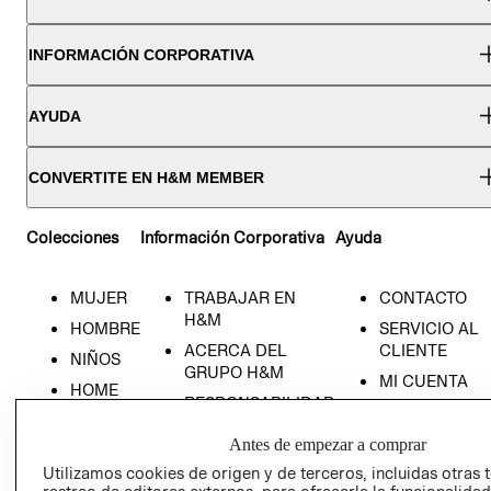
INFORMACIÓN CORPORATIVA
AYUDA
CONVERTITE EN H&M MEMBER
Colecciones
Información Corporativa
Ayuda
MUJER
TRABAJAR EN
CONTACTO
H&M
HOMBRE
SERVICIO AL
ACERCA DEL
CLIENTE
NIÑOS
GRUPO H&M
MI CUENTA
HOME
RESPONSABILIDAD
NUESTRAS
SOCIAL
TIENDAS
Antes de empezar a comprar
PRENSA
CLICK&COLL
Utilizamos cookies de origen y de terceros, incluidas otras 
RELACIÓN CON
- RETIRO EN