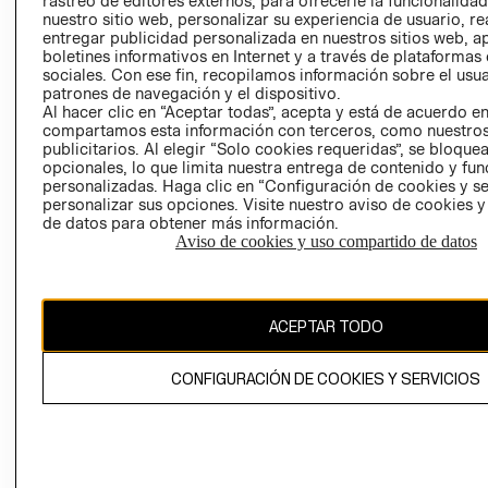
rastreo de editores externos, para ofrecerle la funcionalid
INVERSIONISTAS
TIENDA
nuestro sitio web, personalizar su experiencia de usuario, rea
entregar publicidad personalizada en nuestros sitios web, a
POLÍTICA
TÉRMINOS Y
boletines informativos en Internet y a través de plataformas
EMPRESARIAL
CONDICIONE
sociales. Con ese fin, recopilamos información sobre el usua
patrones de navegación y el dispositivo.
AVISO DE
Al hacer clic en “Aceptar todas”, acepta y está de acuerdo e
PRIVACIDAD
compartamos esta información con terceros, como nuestros
publicitarios. Al elegir “Solo cookies requeridas”, se bloque
GIFT CARD
opcionales, lo que limita nuestra entrega de contenido y fu
AVISO DE
personalizadas. Haga clic en “Configuración de cookies y se
COOKIES
personalizar sus opciones. Visite nuestro aviso de cookies 
de datos para obtener más información.
Aviso de cookies y uso compartido de datos
ACEPTAR TODO
Uruguay ($U)
CONFIGURACIÓN DE COOKIES Y SERVICIOS
CAMBIAR REGIÓN