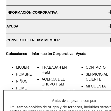
INFORMACIÓN CORPORATIVA
AYUDA
CONVERTITE EN H&M MEMBER
Colecciones
Información Corporativa
Ayuda
MUJER
TRABAJAR EN
CONTACTO
H&M
HOMBRE
SERVICIO AL
ACERCA DEL
CLIENTE
NIÑOS
GRUPO H&M
MI CUENTA
HOME
RESPONSABILIDAD
NUESTRAS
SOCIAL
TIENDAS
Antes de empezar a comprar
PRENSA
CLICK&COLL
Utilizamos cookies de origen y de terceros, incluidas otras 
RELACIÓN CON
- RETIRO EN