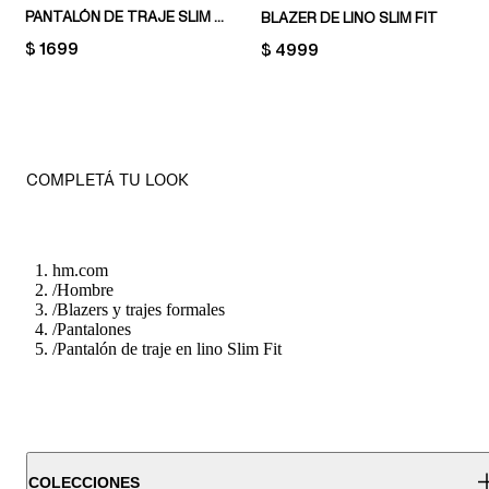
PANTALÓN DE TRAJE SLIM FIT
BLAZER DE LINO SLIM FIT
PRICE:
$ 1699
PRICE:
$ 4999
COMPLETÁ TU LOOK
hm.com
/
Hombre
/
Blazers y trajes formales
/
Pantalones
/
Pantalón de traje en lino Slim Fit
COLECCIONES