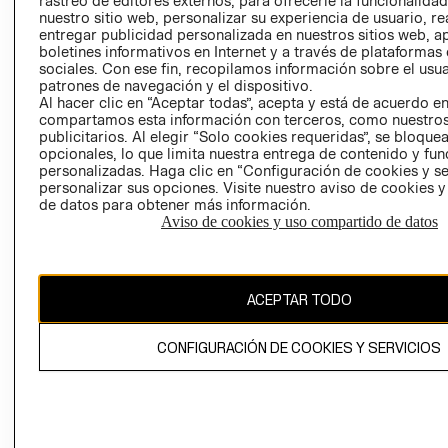
rastreo de editores externos, para ofrecerle la funcionalid
INVERSIONISTAS
TIENDA
nuestro sitio web, personalizar su experiencia de usuario, rea
entregar publicidad personalizada en nuestros sitios web, a
POLÍTICA
TÉRMINOS Y
boletines informativos en Internet y a través de plataformas
EMPRESARIAL
CONDICIONE
sociales. Con ese fin, recopilamos información sobre el usua
patrones de navegación y el dispositivo.
AVISO DE
Al hacer clic en “Aceptar todas”, acepta y está de acuerdo e
PRIVACIDAD
compartamos esta información con terceros, como nuestros
publicitarios. Al elegir “Solo cookies requeridas”, se bloque
GIFT CARD
opcionales, lo que limita nuestra entrega de contenido y fu
AVISO DE
personalizadas. Haga clic en “Configuración de cookies y se
COOKIES
personalizar sus opciones. Visite nuestro aviso de cookies 
de datos para obtener más información.
Aviso de cookies y uso compartido de datos
ACEPTAR TODO
Uruguay ($U)
CONFIGURACIÓN DE COOKIES Y SERVICIOS
CAMBIAR REGIÓN