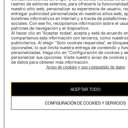
RELACIÓN CON
- RETIRO EN
rastreo de editores externos, para ofrecerle la funcionalid
nuestro sitio web, personalizar su experiencia de usuario, rea
INVERSIONISTAS
TIENDA
entregar publicidad personalizada en nuestros sitios web, a
POLÍTICA
TÉRMINOS Y
boletines informativos en Internet y a través de plataformas
EMPRESARIAL
CONDICIONE
sociales. Con ese fin, recopilamos información sobre el usua
patrones de navegación y el dispositivo.
AVISO DE
Al hacer clic en “Aceptar todas”, acepta y está de acuerdo e
PRIVACIDAD
compartamos esta información con terceros, como nuestros
publicitarios. Al elegir “Solo cookies requeridas”, se bloque
GIFT CARD
opcionales, lo que limita nuestra entrega de contenido y fu
personalizadas. Haga clic en “Configuración de cookies y se
AVISO DE
personalizar sus opciones. Visite nuestro aviso de cookies 
COOKIES
de datos para obtener más información.
Aviso de cookies y uso compartido de datos
ACEPTAR TODO
Uruguay ($U)
CONFIGURACIÓN DE COOKIES Y SERVICIOS
CAMBIAR REGIÓN