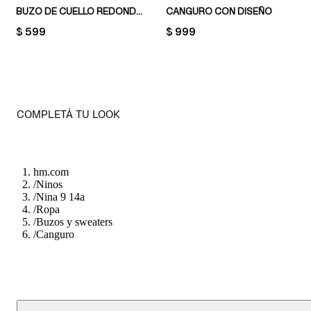
BUZO DE CUELLO REDONDO
CANGURO CON DISEÑO
PRICE:
$ 599
PRICE:
$ 999
COMPLETÁ TU LOOK
hm.com
/
Ninos
/
Nina 9 14a
/
Ropa
/
Buzos y sweaters
/
Canguro