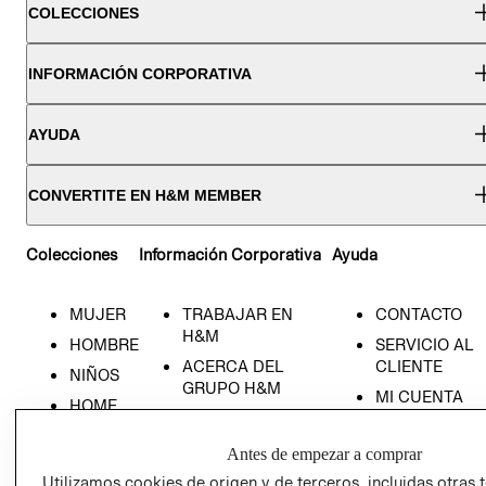
COLECCIONES
INFORMACIÓN CORPORATIVA
AYUDA
CONVERTITE EN H&M MEMBER
Colecciones
Información Corporativa
Ayuda
MUJER
TRABAJAR EN
CONTACTO
H&M
HOMBRE
SERVICIO AL
ACERCA DEL
CLIENTE
NIÑOS
GRUPO H&M
MI CUENTA
HOME
RESPONSABILIDAD
NUESTRAS
SOCIAL
TIENDAS
Antes de empezar a comprar
PRENSA
CLICK&COLL
Utilizamos cookies de origen y de terceros, incluidas otras 