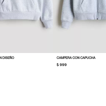
N DISEÑO
CAMPERA CON CAPUCHA
PRICE:
$ 999