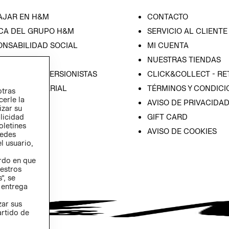
AJAR EN H&M
CONTACTO
CA DEL GRUPO H&M
SERVICIO AL CLIENTE
ONSABILIDAD SOCIAL
MI CUENTA
SA
NUESTRAS TIENDAS
IÓN CON INVERSIONISTAS
CLICK&COLLECT - RE
ICA EMPRESARIAL
TÉRMINOS Y CONDICI
otras
cerle la
AVISO DE PRIVACIDA
izar su
GIFT CARD
blicidad
oletines
AVISO DE COOKIES
redes
l usuario,
erdo en que
estros
”, se
 entrega
zar sus
artido de