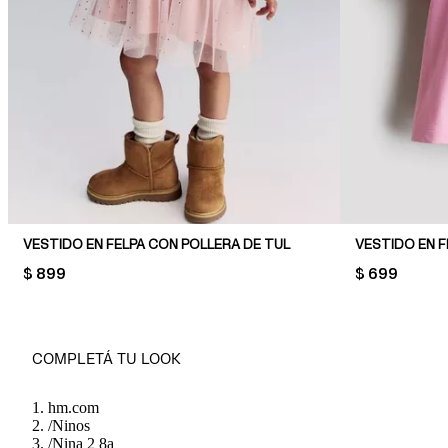
VESTIDO EN FELPA CON POLLERA DE TUL
VESTIDO EN F
PRICE:
$ 899
PRICE:
$ 699
COMPLETÁ TU LOOK
hm.com
/
Ninos
/
Nina 2 8a