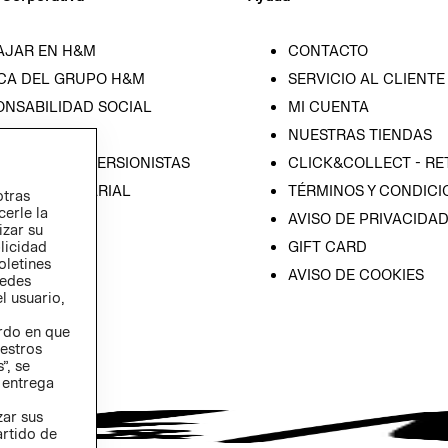
AJAR EN H&M
CONTACTO
CA DEL GRUPO H&M
SERVICIO AL CLIENTE
ONSABILIDAD SOCIAL
MI CUENTA
SA
NUESTRAS TIENDAS
IÓN CON INVERSIONISTAS
CLICK&COLLECT - RE
ICA EMPRESARIAL
TÉRMINOS Y CONDICI
otras
cerle la
AVISO DE PRIVACIDA
izar su
GIFT CARD
blicidad
oletines
AVISO DE COOKIES
redes
l usuario,
erdo en que
estros
”, se
 entrega
zar sus
artido de