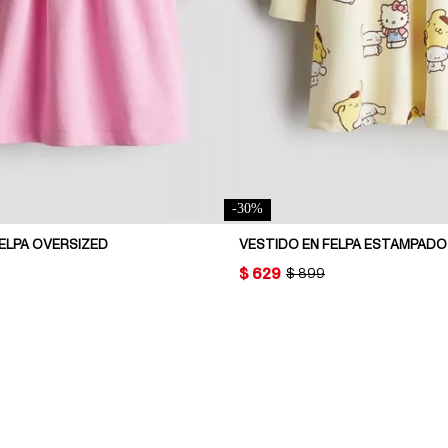
-
30
%
ELPA OVERSIZED
VESTIDO EN FELPA ESTAMPADO
PRICE:
$ 629
ORIGINAL PRICE:
$ 899