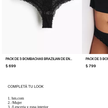
PACK DE 3 BOMBACHAS BRAZILIAN DE ENCAJE
PRICE:
$ 699
PRICE:
$ 799
COMPLETÁ TU LOOK
hm.com
/
Mujer
/
Lenceria y ropa interior