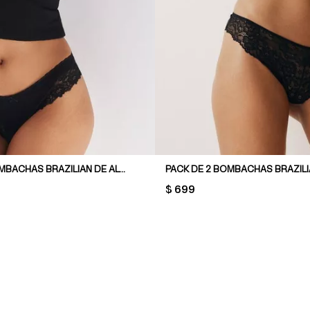
PACK DE 3 BOMBACHAS BRAZILIAN DE ALGODÓN Y ENCAJE
PRICE:
$ 699