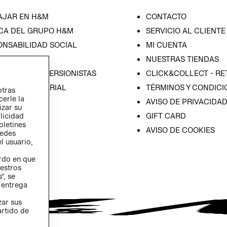
AJAR EN H&M
CONTACTO
CA DEL GRUPO H&M
SERVICIO AL CLIENTE
ONSABILIDAD SOCIAL
MI CUENTA
SA
NUESTRAS TIENDAS
IÓN CON INVERSIONISTAS
CLICK&COLLECT - RE
ICA EMPRESARIAL
TÉRMINOS Y CONDICI
otras
cerle la
AVISO DE PRIVACIDA
izar su
GIFT CARD
blicidad
oletines
AVISO DE COOKIES
redes
l usuario,
erdo en que
estros
”, se
 entrega
zar sus
artido de