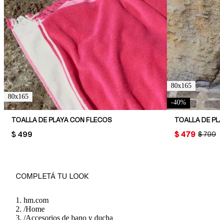
80x165
80x165
-
40
%
TOALLA DE PLAYA CON FLECOS
TOALLA DE P
PRICE:
$ 499
PRICE:
$ 479
ORIGIN
$ 799
COMPLETÁ TU LOOK
hm.com
/
Home
/
Accesorios de bano y ducha