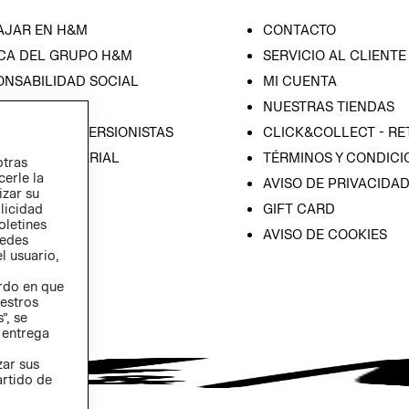
AJAR EN H&M
CONTACTO
CA DEL GRUPO H&M
SERVICIO AL CLIENTE
ONSABILIDAD SOCIAL
MI CUENTA
SA
NUESTRAS TIENDAS
IÓN CON INVERSIONISTAS
CLICK&COLLECT - RE
ICA EMPRESARIAL
TÉRMINOS Y CONDICI
otras
cerle la
AVISO DE PRIVACIDA
izar su
GIFT CARD
blicidad
oletines
AVISO DE COOKIES
redes
l usuario,
erdo en que
estros
”, se
 entrega
zar sus
artido de