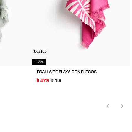
80x165
-
40
%
TOALLA DE PLAYA CON FLECOS
PRICE:
$ 479
ORIGINAL PRICE:
$ 799