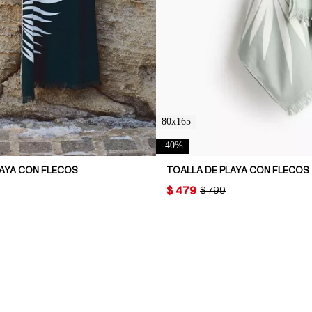
80x165
-
40
%
LAYA CON FLECOS
TOALLA DE PLAYA CON FLECOS
PRICE:
$ 479
AL PRICE:
ORIGINAL PRICE:
$ 799