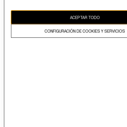
Uruguay ($U)
CAMBIAR REGIÓN
ACEPTAR TODO
CONFIGURACIÓN DE COOKIES Y SERVICIOS
El contenido de esta página web está protegido por copyright y es
propiedad de H&M Hennes & Mauritz AB.