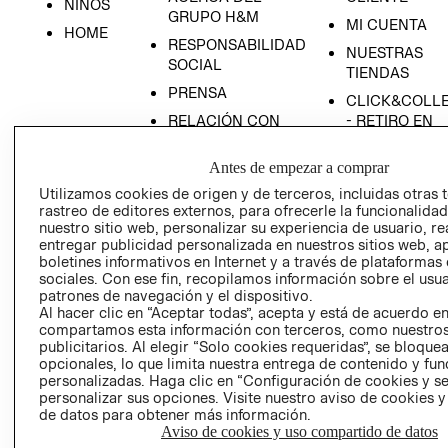
NIÑOS
GRUPO H&M
MI CUENTA
HOME
RESPONSABILIDAD
NUESTRAS
SOCIAL
TIENDAS
PRENSA
CLICK&COLL
RELACIÓN CON
- RETIRO EN
INVERSIONISTAS
TIENDA
Antes de empezar a comprar
POLÍTICA
TÉRMINOS Y
EMPRESARIAL
CONDICIONE
Utilizamos cookies de origen y de terceros, incluidas otras 
rastreo de editores externos, para ofrecerle la funcionalid
AVISO DE
nuestro sitio web, personalizar su experiencia de usuario, rea
PRIVACIDAD
entregar publicidad personalizada en nuestros sitios web, a
boletines informativos en Internet y a través de plataformas
GIFT CARD
sociales. Con ese fin, recopilamos información sobre el usua
AVISO DE
patrones de navegación y el dispositivo.
Al hacer clic en “Aceptar todas”, acepta y está de acuerdo e
COOKIES
compartamos esta información con terceros, como nuestros
publicitarios. Al elegir “Solo cookies requeridas”, se bloque
opcionales, lo que limita nuestra entrega de contenido y fu
personalizadas. Haga clic en “Configuración de cookies y se
personalizar sus opciones. Visite nuestro aviso de cookies 
de datos para obtener más información.
Aviso de cookies y uso compartido de datos