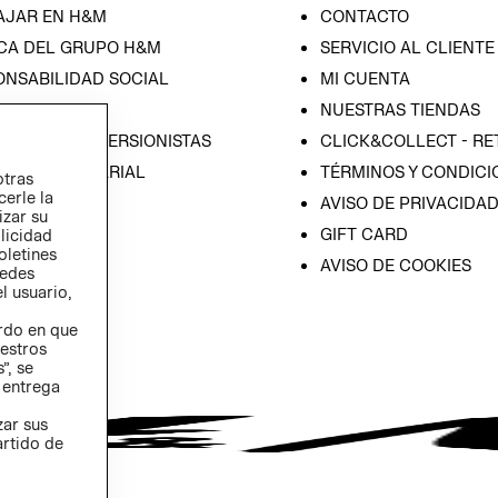
AJAR EN H&M
CONTACTO
CA DEL GRUPO H&M
SERVICIO AL CLIENTE
ONSABILIDAD SOCIAL
MI CUENTA
SA
NUESTRAS TIENDAS
IÓN CON INVERSIONISTAS
CLICK&COLLECT - RE
ICA EMPRESARIAL
TÉRMINOS Y CONDICI
otras
cerle la
AVISO DE PRIVACIDA
izar su
GIFT CARD
blicidad
oletines
AVISO DE COOKIES
redes
l usuario,
erdo en que
estros
”, se
 entrega
zar sus
artido de