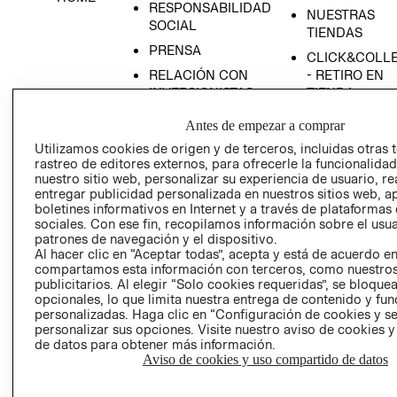
RESPONSABILIDAD
NUESTRAS
SOCIAL
TIENDAS
PRENSA
CLICK&COLL
RELACIÓN CON
- RETIRO EN
INVERSIONISTAS
TIENDA
POLÍTICA
TÉRMINOS Y
Antes de empezar a comprar
EMPRESARIAL
CONDICIONE
Utilizamos cookies de origen y de terceros, incluidas otras 
AVISO DE
rastreo de editores externos, para ofrecerle la funcionalid
PRIVACIDAD
nuestro sitio web, personalizar su experiencia de usuario, rea
entregar publicidad personalizada en nuestros sitios web, a
GIFT CARD
boletines informativos en Internet y a través de plataformas
sociales. Con ese fin, recopilamos información sobre el usua
AVISO DE
patrones de navegación y el dispositivo.
COOKIES
Al hacer clic en “Aceptar todas”, acepta y está de acuerdo e
compartamos esta información con terceros, como nuestros
publicitarios. Al elegir “Solo cookies requeridas”, se bloque
opcionales, lo que limita nuestra entrega de contenido y fu
personalizadas. Haga clic en “Configuración de cookies y se
personalizar sus opciones. Visite nuestro aviso de cookies 
de datos para obtener más información.
Aviso de cookies y uso compartido de datos
Uruguay ($U)