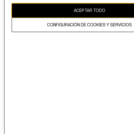
CAMBIAR REGIÓN
ACEPTAR TODO
CONFIGURACIÓN DE COOKIES Y SERVICIOS
El contenido de esta página web está protegido por copyright y es
propiedad de H&M Hennes & Mauritz AB.