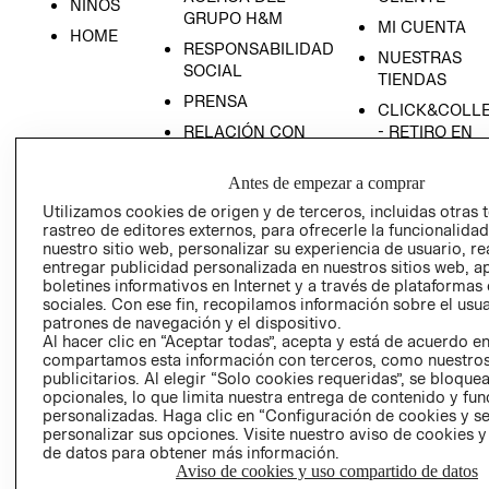
NIÑOS
GRUPO H&M
MI CUENTA
HOME
RESPONSABILIDAD
NUESTRAS
SOCIAL
TIENDAS
PRENSA
CLICK&COLL
RELACIÓN CON
- RETIRO EN
INVERSIONISTAS
TIENDA
Antes de empezar a comprar
POLÍTICA
TÉRMINOS Y
EMPRESARIAL
CONDICIONE
Utilizamos cookies de origen y de terceros, incluidas otras 
rastreo de editores externos, para ofrecerle la funcionalid
AVISO DE
nuestro sitio web, personalizar su experiencia de usuario, rea
PRIVACIDAD
entregar publicidad personalizada en nuestros sitios web, a
boletines informativos en Internet y a través de plataformas
GIFT CARD
sociales. Con ese fin, recopilamos información sobre el usua
AVISO DE
patrones de navegación y el dispositivo.
Al hacer clic en “Aceptar todas”, acepta y está de acuerdo e
COOKIES
compartamos esta información con terceros, como nuestros
publicitarios. Al elegir “Solo cookies requeridas”, se bloque
opcionales, lo que limita nuestra entrega de contenido y fu
personalizadas. Haga clic en “Configuración de cookies y se
personalizar sus opciones. Visite nuestro aviso de cookies 
de datos para obtener más información.
Aviso de cookies y uso compartido de datos