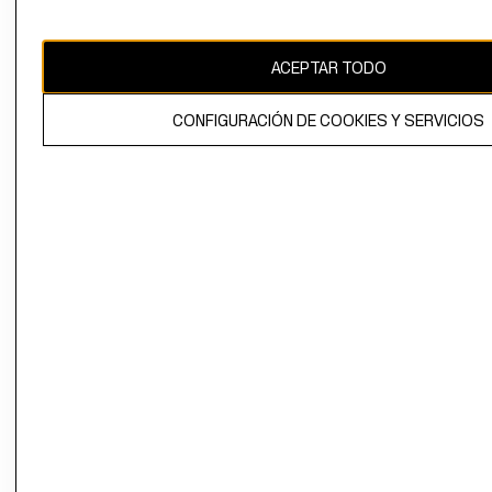
Uruguay ($U)
CAMBIAR REGIÓN
ACEPTAR TODO
CONFIGURACIÓN DE COOKIES Y SERVICIOS
El contenido de esta página web está protegido por copyright y es
propiedad de H&M Hennes & Mauritz AB.