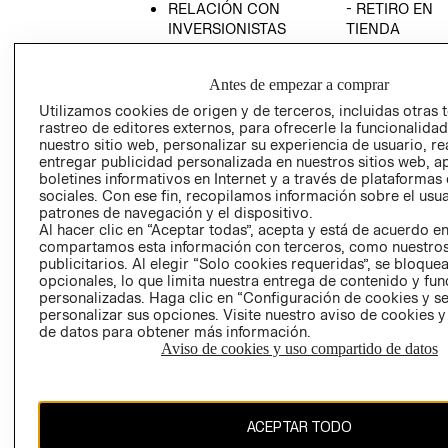
RELACIÓN CON
- RETIRO EN
INVERSIONISTAS
TIENDA
POLÍTICA
TÉRMINOS Y
EMPRESARIAL
CONDICIONE
Antes de empezar a comprar
AVISO DE
Utilizamos cookies de origen y de terceros, incluidas otras 
PRIVACIDAD
rastreo de editores externos, para ofrecerle la funcionalid
nuestro sitio web, personalizar su experiencia de usuario, rea
GIFT CARD
entregar publicidad personalizada en nuestros sitios web, a
boletines informativos en Internet y a través de plataformas
AVISO DE
sociales. Con ese fin, recopilamos información sobre el usua
COOKIES
patrones de navegación y el dispositivo.
Al hacer clic en “Aceptar todas”, acepta y está de acuerdo e
compartamos esta información con terceros, como nuestros
publicitarios. Al elegir “Solo cookies requeridas”, se bloque
opcionales, lo que limita nuestra entrega de contenido y fu
personalizadas. Haga clic en “Configuración de cookies y se
personalizar sus opciones. Visite nuestro aviso de cookies 
de datos para obtener más información.
Uruguay ($U)
Aviso de cookies y uso compartido de datos
CAMBIAR REGIÓN
ACEPTAR TODO