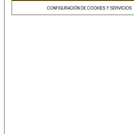
El contenido de esta página web está protegido por copyright y es
CONFIGURACIÓN DE COOKIES Y SERVICIOS
propiedad de H&M Hennes & Mauritz AB.