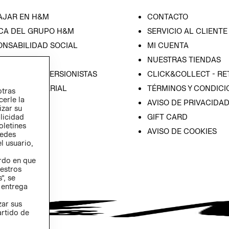
AJAR EN H&M
CONTACTO
CA DEL GRUPO H&M
SERVICIO AL CLIENTE
ONSABILIDAD SOCIAL
MI CUENTA
SA
NUESTRAS TIENDAS
IÓN CON INVERSIONISTAS
CLICK&COLLECT - RE
ICA EMPRESARIAL
TÉRMINOS Y CONDICI
otras
cerle la
AVISO DE PRIVACIDA
izar su
GIFT CARD
blicidad
oletines
AVISO DE COOKIES
redes
l usuario,
erdo en que
estros
”, se
 entrega
zar sus
artido de