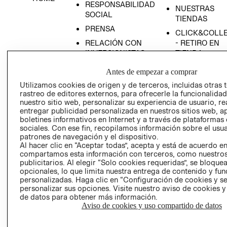
RESPONSABILIDAD
NUESTRAS
SOCIAL
TIENDAS
PRENSA
CLICK&COLL
RELACIÓN CON
- RETIRO EN
INVERSIONISTAS
TIENDA
POLÍTICA
TÉRMINOS Y
Antes de empezar a comprar
EMPRESARIAL
CONDICIONE
Utilizamos cookies de origen y de terceros, incluidas otras 
AVISO DE
rastreo de editores externos, para ofrecerle la funcionalid
PRIVACIDAD
nuestro sitio web, personalizar su experiencia de usuario, rea
entregar publicidad personalizada en nuestros sitios web, a
GIFT CARD
boletines informativos en Internet y a través de plataformas
sociales. Con ese fin, recopilamos información sobre el usua
AVISO DE
patrones de navegación y el dispositivo.
COOKIES
Al hacer clic en “Aceptar todas”, acepta y está de acuerdo e
compartamos esta información con terceros, como nuestros
publicitarios. Al elegir “Solo cookies requeridas”, se bloque
opcionales, lo que limita nuestra entrega de contenido y fu
personalizadas. Haga clic en “Configuración de cookies y se
personalizar sus opciones. Visite nuestro aviso de cookies 
de datos para obtener más información.
Aviso de cookies y uso compartido de datos
Uruguay ($U)