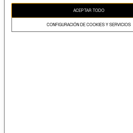
CAMBIAR REGIÓN
ACEPTAR TODO
CONFIGURACIÓN DE COOKIES Y SERVICIOS
El contenido de esta página web está protegido por copyright y es
propiedad de H&M Hennes & Mauritz AB.