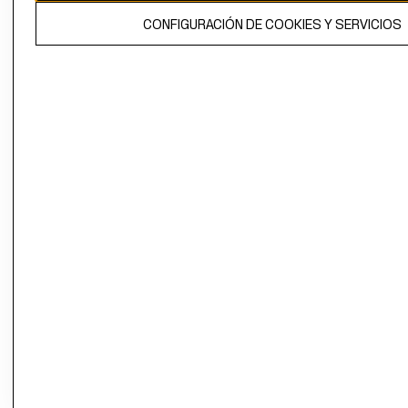
El contenido de esta página web está protegido por copyright y es
CONFIGURACIÓN DE COOKIES Y SERVICIOS
propiedad de H&M Hennes & Mauritz AB.