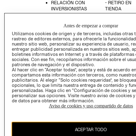
RELACIÓN CON
- RETIRO EN
INVERSIONISTAS
TIENDA
POLÍTICA
TÉRMINOS Y
EMPRESARIAL
CONDICIONE
Antes de empezar a comprar
AVISO DE
Utilizamos cookies de origen y de terceros, incluidas otras 
PRIVACIDAD
rastreo de editores externos, para ofrecerle la funcionalid
nuestro sitio web, personalizar su experiencia de usuario, rea
GIFT CARD
entregar publicidad personalizada en nuestros sitios web, a
boletines informativos en Internet y a través de plataformas
AVISO DE
sociales. Con ese fin, recopilamos información sobre el usua
COOKIES
patrones de navegación y el dispositivo.
Al hacer clic en “Aceptar todas”, acepta y está de acuerdo e
compartamos esta información con terceros, como nuestros
publicitarios. Al elegir “Solo cookies requeridas”, se bloque
opcionales, lo que limita nuestra entrega de contenido y fu
personalizadas. Haga clic en “Configuración de cookies y se
personalizar sus opciones. Visite nuestro aviso de cookies 
de datos para obtener más información.
Uruguay ($U)
Aviso de cookies y uso compartido de datos
CAMBIAR REGIÓN
ACEPTAR TODO