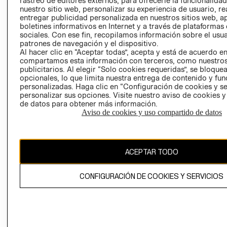
rastreo de editores externos, para ofrecerle la funcionalid
INVERSIONISTAS
TIENDA
nuestro sitio web, personalizar su experiencia de usuario, rea
entregar publicidad personalizada en nuestros sitios web, a
POLÍTICA
TÉRMINOS Y
boletines informativos en Internet y a través de plataformas
EMPRESARIAL
CONDICIONE
sociales. Con ese fin, recopilamos información sobre el usua
patrones de navegación y el dispositivo.
AVISO DE
Al hacer clic en “Aceptar todas”, acepta y está de acuerdo e
PRIVACIDAD
compartamos esta información con terceros, como nuestros
publicitarios. Al elegir “Solo cookies requeridas”, se bloque
GIFT CARD
opcionales, lo que limita nuestra entrega de contenido y fu
AVISO DE
personalizadas. Haga clic en “Configuración de cookies y se
COOKIES
personalizar sus opciones. Visite nuestro aviso de cookies 
de datos para obtener más información.
Aviso de cookies y uso compartido de datos
ACEPTAR TODO
Uruguay ($U)
CONFIGURACIÓN DE COOKIES Y SERVICIOS
CAMBIAR REGIÓN