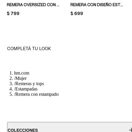
REMERA OVERSIZED CON DISEÑO ESTAMPADO
REMERA CON DISEÑO ESTAMPADO
PRICE:
$ 799
PRICE:
$ 699
COMPLETÁ TU LOOK
hm.com
/
Mujer
/
Remeras y tops
/
Estampadas
/
Remera con estampado
COLECCIONES