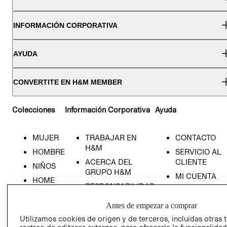
INFORMACIÓN CORPORATIVA
AYUDA
CONVERTITE EN H&M MEMBER
Colecciones
Información Corporativa
Ayuda
MUJER
TRABAJAR EN
CONTACTO
H&M
HOMBRE
SERVICIO AL
ACERCA DEL
CLIENTE
NIÑOS
GRUPO H&M
MI CUENTA
HOME
RESPONSABILIDAD
NUESTRAS
SOCIAL
TIENDAS
Antes de empezar a comprar
PRENSA
CLICK&COLL
Utilizamos cookies de origen y de terceros, incluidas otras 
RELACIÓN CON
- RETIRO EN