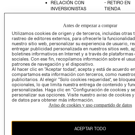
RELACIÓN CON
- RETIRO EN
INVERSIONISTAS
TIENDA
POLÍTICA
TÉRMINOS Y
EMPRESARIAL
CONDICIONE
Antes de empezar a comprar
AVISO DE
Utilizamos cookies de origen y de terceros, incluidas otras 
PRIVACIDAD
rastreo de editores externos, para ofrecerle la funcionalid
nuestro sitio web, personalizar su experiencia de usuario, rea
GIFT CARD
entregar publicidad personalizada en nuestros sitios web, a
boletines informativos en Internet y a través de plataformas
AVISO DE
sociales. Con ese fin, recopilamos información sobre el usua
COOKIES
patrones de navegación y el dispositivo.
Al hacer clic en “Aceptar todas”, acepta y está de acuerdo e
compartamos esta información con terceros, como nuestros
publicitarios. Al elegir “Solo cookies requeridas”, se bloque
opcionales, lo que limita nuestra entrega de contenido y fu
personalizadas. Haga clic en “Configuración de cookies y se
personalizar sus opciones. Visite nuestro aviso de cookies 
de datos para obtener más información.
Uruguay ($U)
Aviso de cookies y uso compartido de datos
CAMBIAR REGIÓN
ACEPTAR TODO