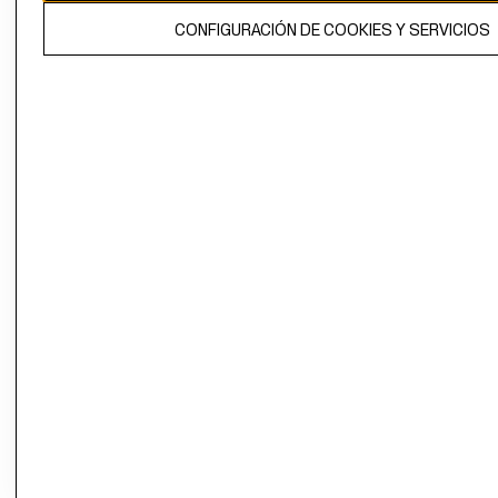
El contenido de esta página web está protegido por copyright y es
CONFIGURACIÓN DE COOKIES Y SERVICIOS
propiedad de H&M Hennes & Mauritz AB.