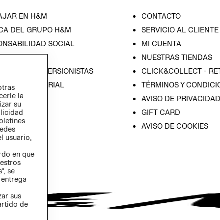
AJAR EN H&M
CONTACTO
CA DEL GRUPO H&M
SERVICIO AL CLIENTE
ONSABILIDAD SOCIAL
MI CUENTA
SA
NUESTRAS TIENDAS
IÓN CON INVERSIONISTAS
CLICK&COLLECT - RE
ICA EMPRESARIAL
TÉRMINOS Y CONDICI
otras
cerle la
AVISO DE PRIVACIDA
izar su
GIFT CARD
blicidad
oletines
AVISO DE COOKIES
redes
l usuario,
erdo en que
estros
”, se
 entrega
zar sus
artido de