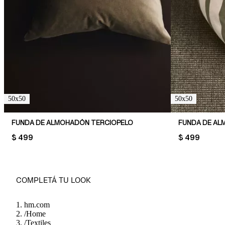
50x50
50x50
FUNDA DE ALMOHADÓN TERCIOPELO
PRICE:
$ 499
PRICE:
$ 499
COMPLETÁ TU LOOK
hm.com
/
Home
/
Textiles