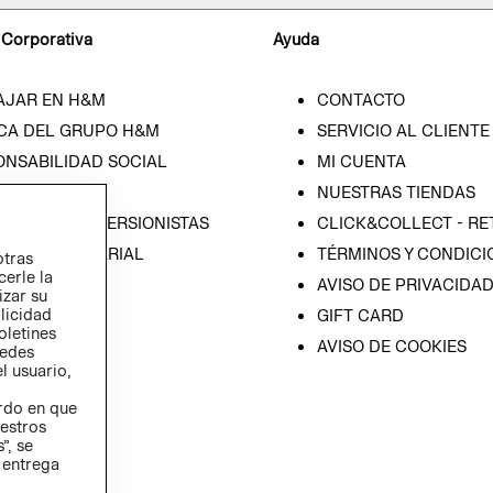
 Corporativa
Ayuda
AJAR EN H&M
CONTACTO
CA DEL GRUPO H&M
SERVICIO AL CLIENTE
ONSABILIDAD SOCIAL
MI CUENTA
SA
NUESTRAS TIENDAS
IÓN CON INVERSIONISTAS
CLICK&COLLECT - RE
ICA EMPRESARIAL
TÉRMINOS Y CONDICI
otras
cerle la
AVISO DE PRIVACIDA
izar su
blicidad
GIFT CARD
oletines
AVISO DE COOKIES
redes
l usuario,
erdo en que
estros
”, se
 entrega