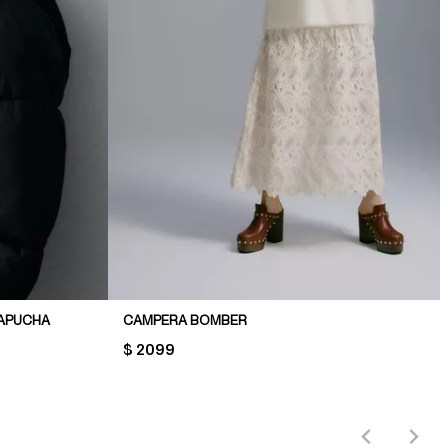
APUCHA
CAMPERA BOMBER
PRICE:
$ 2099