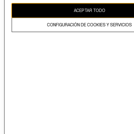
CAMBIAR REGIÓN
ACEPTAR TODO
CONFIGURACIÓN DE COOKIES Y SERVICIOS
El contenido de esta página web está protegido por copyright y es
propiedad de H&M Hennes & Mauritz AB.