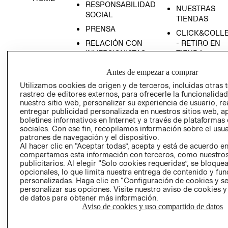
RESPONSABILIDAD
NUESTRAS
SOCIAL
TIENDAS
PRENSA
CLICK&COLL
RELACIÓN CON
- RETIRO EN
INVERSIONISTAS
TIENDA
POLÍTICA
TÉRMINOS Y
Antes de empezar a comprar
EMPRESARIAL
CONDICIONE
Utilizamos cookies de origen y de terceros, incluidas otras 
AVISO DE
rastreo de editores externos, para ofrecerle la funcionalid
PRIVACIDAD
nuestro sitio web, personalizar su experiencia de usuario, rea
entregar publicidad personalizada en nuestros sitios web, a
GIFT CARD
boletines informativos en Internet y a través de plataformas
sociales. Con ese fin, recopilamos información sobre el usua
AVISO DE
patrones de navegación y el dispositivo.
COOKIES
Al hacer clic en “Aceptar todas”, acepta y está de acuerdo e
compartamos esta información con terceros, como nuestros
publicitarios. Al elegir “Solo cookies requeridas”, se bloque
opcionales, lo que limita nuestra entrega de contenido y fu
personalizadas. Haga clic en “Configuración de cookies y se
personalizar sus opciones. Visite nuestro aviso de cookies 
de datos para obtener más información.
Aviso de cookies y uso compartido de datos
Uruguay ($U)