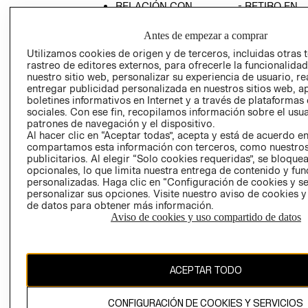
RELACIÓN CON
- RETIRO EN
INVERSIONISTAS
TIENDA
Antes de empezar a comprar
POLÍTICA
TÉRMINOS Y
EMPRESARIAL
CONDICIONE
Utilizamos cookies de origen y de terceros, incluidas otras 
rastreo de editores externos, para ofrecerle la funcionalid
AVISO DE
nuestro sitio web, personalizar su experiencia de usuario, rea
PRIVACIDAD
entregar publicidad personalizada en nuestros sitios web, a
boletines informativos en Internet y a través de plataformas
GIFT CARD
sociales. Con ese fin, recopilamos información sobre el usua
patrones de navegación y el dispositivo.
AVISO DE
Al hacer clic en “Aceptar todas”, acepta y está de acuerdo e
COOKIES
compartamos esta información con terceros, como nuestros
publicitarios. Al elegir “Solo cookies requeridas”, se bloque
opcionales, lo que limita nuestra entrega de contenido y fu
personalizadas. Haga clic en “Configuración de cookies y se
personalizar sus opciones. Visite nuestro aviso de cookies 
Uruguay ($U)
de datos para obtener más información.
Aviso de cookies y uso compartido de datos
CAMBIAR REGIÓN
ACEPTAR TODO
El contenido de esta página web está protegido por copyright y es
propiedad de H&M Hennes & Mauritz AB.
CONFIGURACIÓN DE COOKIES Y SERVICIOS