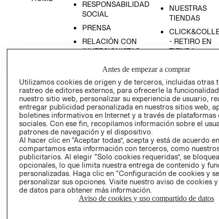
RESPONSABILIDAD
NUESTRAS
SOCIAL
TIENDAS
PRENSA
CLICK&COLL
RELACIÓN CON
- RETIRO EN
INVERSIONISTAS
TIENDA
POLÍTICA
TÉRMINOS Y
Antes de empezar a comprar
EMPRESARIAL
CONDICIONE
Utilizamos cookies de origen y de terceros, incluidas otras 
AVISO DE
rastreo de editores externos, para ofrecerle la funcionalid
PRIVACIDAD
nuestro sitio web, personalizar su experiencia de usuario, rea
entregar publicidad personalizada en nuestros sitios web, a
GIFT CARD
boletines informativos en Internet y a través de plataformas
sociales. Con ese fin, recopilamos información sobre el usua
AVISO DE
patrones de navegación y el dispositivo.
COOKIES
Al hacer clic en “Aceptar todas”, acepta y está de acuerdo e
compartamos esta información con terceros, como nuestros
publicitarios. Al elegir “Solo cookies requeridas”, se bloque
opcionales, lo que limita nuestra entrega de contenido y fu
personalizadas. Haga clic en “Configuración de cookies y se
personalizar sus opciones. Visite nuestro aviso de cookies 
de datos para obtener más información.
Aviso de cookies y uso compartido de datos
Uruguay ($U)