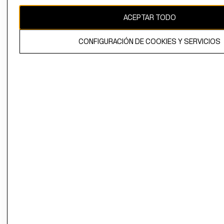
CAMBIAR REGIÓN
ACEPTAR TODO
CONFIGURACIÓN DE COOKIES Y SERVICIOS
El contenido de esta página web está protegido por copyright y es
propiedad de H&M Hennes & Mauritz AB.