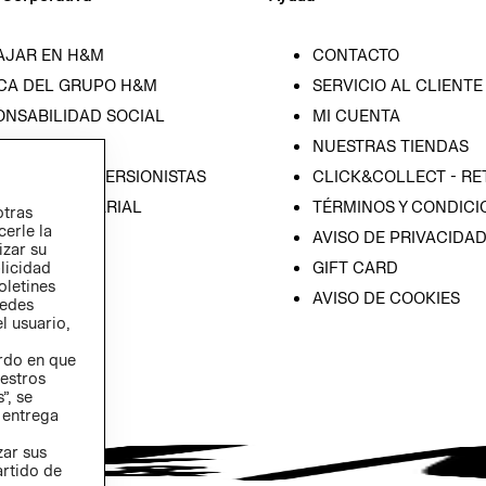
AJAR EN H&M
CONTACTO
CA DEL GRUPO H&M
SERVICIO AL CLIENTE
ONSABILIDAD SOCIAL
MI CUENTA
SA
NUESTRAS TIENDAS
IÓN CON INVERSIONISTAS
CLICK&COLLECT - RE
ICA EMPRESARIAL
TÉRMINOS Y CONDICI
otras
cerle la
AVISO DE PRIVACIDA
izar su
GIFT CARD
blicidad
oletines
AVISO DE COOKIES
redes
l usuario,
erdo en que
estros
”, se
 entrega
zar sus
artido de