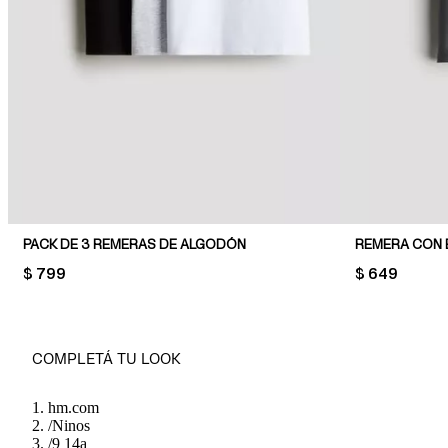
PACK DE 3 REMERAS DE ALGODÓN
REMERA CON
PRICE:
$ 799
PRICE:
$ 649
COMPLETÁ TU LOOK
hm.com
/
Ninos
/
9 14a