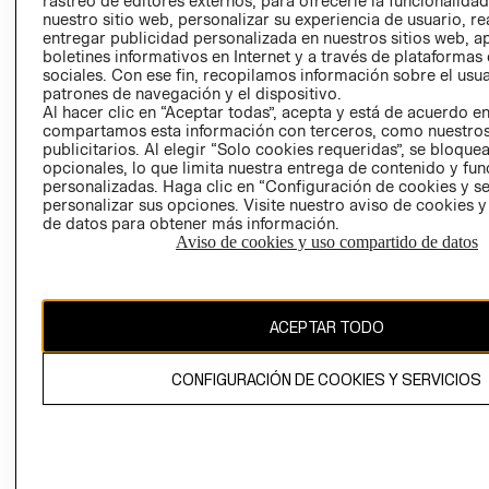
rastreo de editores externos, para ofrecerle la funcionalid
INVERSIONISTAS
TIENDA
nuestro sitio web, personalizar su experiencia de usuario, rea
entregar publicidad personalizada en nuestros sitios web, a
POLÍTICA
TÉRMINOS Y
boletines informativos en Internet y a través de plataformas
EMPRESARIAL
CONDICIONE
sociales. Con ese fin, recopilamos información sobre el usua
patrones de navegación y el dispositivo.
AVISO DE
Al hacer clic en “Aceptar todas”, acepta y está de acuerdo e
PRIVACIDAD
compartamos esta información con terceros, como nuestros
publicitarios. Al elegir “Solo cookies requeridas”, se bloque
GIFT CARD
opcionales, lo que limita nuestra entrega de contenido y fu
AVISO DE
personalizadas. Haga clic en “Configuración de cookies y se
COOKIES
personalizar sus opciones. Visite nuestro aviso de cookies 
de datos para obtener más información.
Aviso de cookies y uso compartido de datos
ACEPTAR TODO
Uruguay ($U)
CONFIGURACIÓN DE COOKIES Y SERVICIOS
CAMBIAR REGIÓN