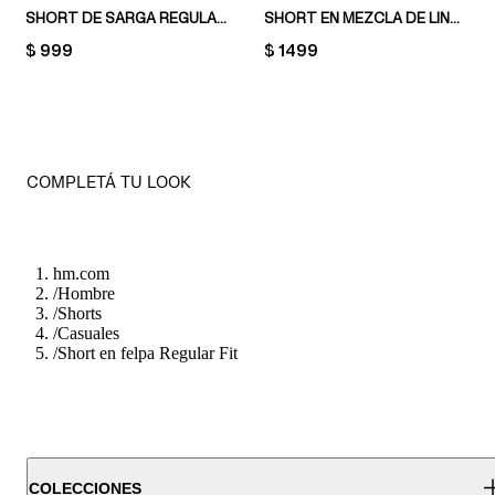
SHORT DE SARGA REGULAR FIT
SHORT EN MEZCLA DE LINO RELAXED FIT
PRICE:
$ 999
PRICE:
$ 1499
COMPLETÁ TU LOOK
hm.com
/
Hombre
/
Shorts
/
Casuales
/
Short en felpa Regular Fit
COLECCIONES