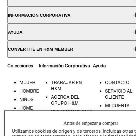
INFORMACIÓN CORPORATIVA
AYUDA
CONVERTITE EN H&M MEMBER
Colecciones
Información Corporativa
Ayuda
MUJER
TRABAJAR EN
CONTACTO
H&M
HOMBRE
SERVICIO AL
ACERCA DEL
CLIENTE
NIÑOS
GRUPO H&M
MI CUENTA
HOME
RESPONSABILIDAD
NUESTRAS
SOCIAL
TIENDAS
Antes de empezar a comprar
PRENSA
CLICK&COLL
Utilizamos cookies de origen y de terceros, incluidas otras 
RELACIÓN CON
- RETIRO EN