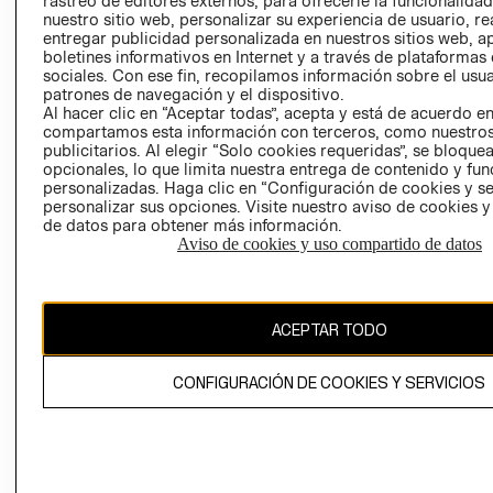
rastreo de editores externos, para ofrecerle la funcionalid
INVERSIONISTAS
TIENDA
nuestro sitio web, personalizar su experiencia de usuario, rea
entregar publicidad personalizada en nuestros sitios web, a
POLÍTICA
TÉRMINOS Y
boletines informativos en Internet y a través de plataformas
EMPRESARIAL
CONDICIONE
sociales. Con ese fin, recopilamos información sobre el usua
patrones de navegación y el dispositivo.
AVISO DE
Al hacer clic en “Aceptar todas”, acepta y está de acuerdo e
PRIVACIDAD
compartamos esta información con terceros, como nuestros
publicitarios. Al elegir “Solo cookies requeridas”, se bloque
GIFT CARD
opcionales, lo que limita nuestra entrega de contenido y fu
AVISO DE
personalizadas. Haga clic en “Configuración de cookies y se
COOKIES
personalizar sus opciones. Visite nuestro aviso de cookies 
de datos para obtener más información.
Aviso de cookies y uso compartido de datos
ACEPTAR TODO
Uruguay ($U)
CONFIGURACIÓN DE COOKIES Y SERVICIOS
CAMBIAR REGIÓN