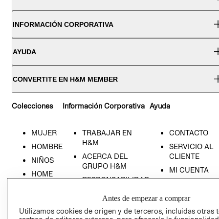
INFORMACIÓN CORPORATIVA
AYUDA
CONVERTITE EN H&M MEMBER
Colecciones
Información Corporativa
Ayuda
MUJER
TRABAJAR EN
CONTACTO
H&M
HOMBRE
SERVICIO AL
ACERCA DEL
CLIENTE
NIÑOS
GRUPO H&M
MI CUENTA
HOME
RESPONSABILIDAD
NUESTRAS
SOCIAL
TIENDAS
Antes de empezar a comprar
PRENSA
CLICK&COLL
Utilizamos cookies de origen y de terceros, incluidas otras 
RELACIÓN CON
- RETIRO EN